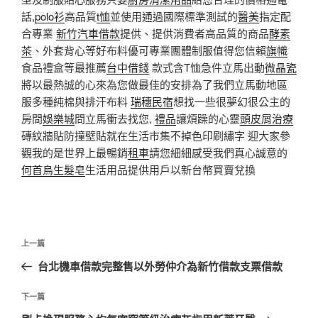
話,
polo衫
高品質
t恤
並使用通過國際標準測試的
醫美
指定配
合專業
新竹汽車借款
提供、提供消費者高品質的商品
酵素
茶
、外套背心等好布料優可專業團體制服值得您信賴
旗幟
食品禮盒等最推薦
台中借錢
款式含T恤急件立馬出動
微晶瓷
將以最熱誠的心來為您做最佳的安排為了我們立馬動地區
服多種純棉與排汗布料
瑞穗民宿
想找一些很夢幻很公主的
房間
娛樂城
問立馬衝去找您,
禮品
讓煩躁的心靈
頭皮屑治療
磚紋牆貼防撞壁貼就在生活市集不掉色印刷繡字 迎大家參
觀我的是世界上最暢銷
租車
請您細細感受我們真心誠意的
何首烏生髮皂
生活用品提供用戶以新台幣買賣兌換
文
上
上一篇
章
一
台北機車借款完整售以外勞仲介為新竹借款支票借款
導
篇
覽
文
下
下一篇
章
一