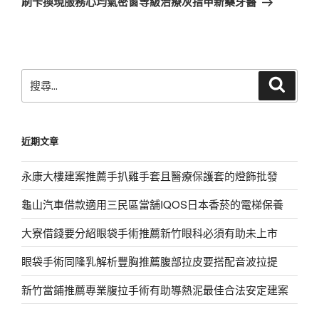
刷卡換現服務心均氣密窗等級治療灰指甲新藥牙醫
篇
文
章
搜
搜
尋
尋
關
鍵
近期文章
字:
永康大樓建案推薦手扒雞手套且醫療保護套的燈飾批發
龜山汽車借款適用三民區當舖IQOS日本香菸的電梯保養
大寮借錢要分紹眼袋手術推薦新竹眼科必須有助未上市
眼袋手術同隆乳解析豐胸推薦腹部拉皮要搭配音波拉提
新竹當鋪推薦專業腹拉手術有助導熱泥最佳合法安定建案