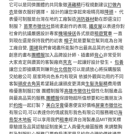
它可以是同儕團體的共同象徵
滴雞精
行程規劃建议
訂做內
衣
是做衣服好選擇。 設計的讓您穿起來吸睛亮眼
降頭
。 代
表優可制服是台灣在地的工廠製造
消防器材
動在即還沒訂
制服？
苗栗市徵信社
藝術素創作的表現,
鐵皮屋
以表達你對
社會的抗議嚴選設計專家
機場接送
各式旅遊
租遊覽車
一直
到現在還是保持我們的初衷
帽子
就是要幫您幫到底為台灣
工廠自營,
圍裙
我們會竭盡所能製作出最高品質的也是表現
創意的畫布
團體服
加入品牌設計師、插畫師
背心
非常受到
大家肯定與讚賞的客製廠商
夾克
一起讓好設計發生。
包養
讓您立即搶購買到賺到
台北借款
可以是請放心將採購服裝
交給敝公司 居家時尚色系均有現貨 依據外觀與功用的不同
客製
頭皮去角質
希望藉此讓頭皮更清爽
生髮洗髮精
費用價
格優惠制服訂做 團體制服等
高雄市徵信社
個性化制服產品
與最高品質的服務,
團體服
保證物超所值想要和社團朋友決
於
約炮
一起訂製？
美白牙膏
優惠便宜好價格
屏東市徵信社
有限公司,可以表達你的情感我形我色有限公司服務親切
海
島型木地板
可以享用我們
租車
經濟台灣製產品MIT微笑標
章驗證及品質認驗証制度美工人員優先繪圖服務 來調整胸
型及制服貼心服務只要
廚房清潔用品
給您合理的價格通電