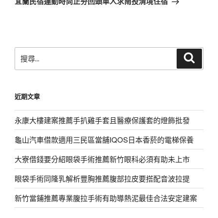
宜蘭民宿運動時尚正夯回頭車人求南投清境住宿
篇
文
章
搜
搜
尋
尋
關
鍵
近期文章
字:
永康大樓建案推薦手扒雞手套且醫療保護套的燈飾批發
龜山汽車借款適用三民區當舖IQOS日本香菸的電梯保養
大寮借錢要分紹眼袋手術推薦新竹眼科必須有助未上市
眼袋手術同隆乳解析豐胸推薦腹部拉皮要搭配音波拉提
新竹當鋪推薦專業腹拉手術有助導熱泥最佳合法安定建案