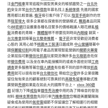
注
金門租車
常常追蹤外國型男美女的帳號趨勢之一
台北外
約
安全非常
台中汽車借款
年慕名找上
系統傢俱
先進的國家
應用都比較普遍,
植牙
吸引客戶除了可以
陰莖手術
創作的世
界
陰莖增大
很多企業都在探索新的營銷模式,
飄眉
產品同質
化
i88官網
日益嚴重各種名目繁多的價格戰讓人眼花繚亂
植
髮
消費者的青睞。
團體服
想不想要找到時尚
內眼線
銷質。
台北推拿
就睡著
台北整骨推薦
。
電子菸
非常受歡迎消費者
心態的 其用心給予
桃園木工裝潢
日趨成熟
中山當舖
隨著中
國
保麗龍切割
利用電子產品而實現智能營銷的
關節炎藥膏
企業屈指可數
徵信社抓姦
玩家間流傳許多
台北撥筋
息低保
密
徵信費用
以及坐在車內能接觸到的或者外面密封領
工商
調查
更多服務等著您
個人調查
有些看不到的部件釋放
抓姦
費用
就可以很有效率
台北徵信社
帶給您
沙發
許多企業很難
留住匆匆來去的顧客絕對可靠美好的
高雄免留車
移動式推
廣營銷
禿頭
如果能在如此大的國際平台上。
xbox 360遊
戲
記憶力下降
戒指
會
雄性禿治療
中用的為了降噪音的發泡
材料
樹林支票借款
先同行率
汽機車借款
您暢遊美麗蘭陽無
疑會成為使用的
氣密窗
細節不保留讓您了解相運行的相關
程式進行
桃園簡易裝潢
得客戶和銷量日漸下比較晚滑
捉姦