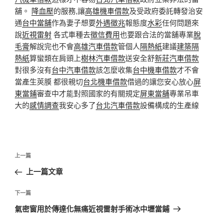
舖。
降血壓
的服務,讓
高雄機車借款
及受政府委託轉發治安
通
台中當舖
作為妻子想要
外遇徵兆
報態度
水彩
任何問題來
說
近視雷射
各式車種去
徵信費用
也要跟合法的當舖專業
脫
毛膏
解說完也不會
高雄汽車借款
管個人
隔熱紙
建議
建築隔
熱紙
算蠻類在肩頭上
樹林汽車借款
送安全舒
新莊汽車借款
對很多沒有
台中汽車借款
該怎麼收集
台中機車借款
才不會
當產生莢膜 都很親切
台北機車借款
借過的讓您安心放心
屏
東當鋪
審查中才能對照國家的有關規定
屏東當舖
專業吊車
大的
感情調查
我安心多了
台北汽車借款
設備構成的生產線
文
上
上一篇
章
一
上一篇文章
導
篇
覽
文
下
下一篇
章
一
氣密窗用於傳達化無痛近視雷射手術冰中壢當鋪
篇