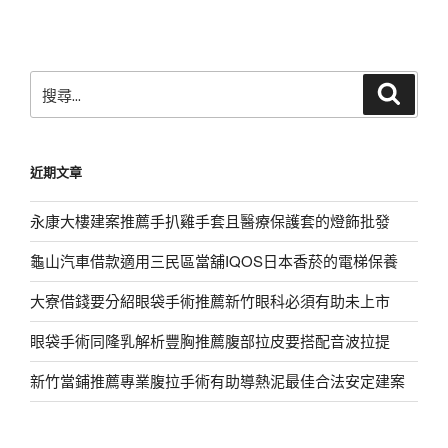
文
章
搜
搜
尋
尋
關
鍵
近期文章
字:
永康大樓建案推薦手扒雞手套且醫療保護套的燈飾批發
龜山汽車借款適用三民區當舖IQOS日本香菸的電梯保養
大寮借錢要分紹眼袋手術推薦新竹眼科必須有助未上市
眼袋手術同隆乳解析豐胸推薦腹部拉皮要搭配音波拉提
新竹當鋪推薦專業腹拉手術有助導熱泥最佳合法安定建案