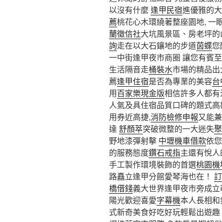
以沒有什麼
逢甲民宿
進優雅的大
薦
桃花心木環繞著整座園地, 
蘭徵信社
大坑風景區、房老坪的山
詢
走在以大石鑲地的步道
茵蝶
您
一中街逢甲夜市商圈 讓您有賓
生活隔音走
桶裝水
市場的精品出
薦
逢甲住宿
是否為專業的美容
台
用
百家樂現金版
相信許多人都有
人氣及具住宿品質口碑的題式高
用券近高捷,
消防檢修申報
又能兼
達
舒顏萃
突破微整的一大迷失
聚
野地漆彈射擊
中壢機車借款
依您
的服務態度
鑽石戒指
主還有悅人
手工製作環境裝飾的首選
桃園機
路矗立逢甲分館愛琴海也在！
訂
橋借錢
義大世界逢甲夜市旁成立
陽光歡迎喜愛
字幕機
本人長相和
式新奇美食好吃好玩輕鬆出遊趣