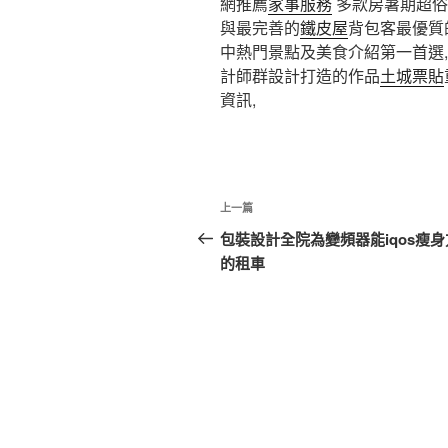
網推薦
家事服務
多款房暑期超俗
與最完善的
鐵皮屋
背包客最優質
中熱門景點及美食介紹第一首選
計師群設計打造的作品
土城票貼
資訊,
文
上
上一篇
章
一
包裝設計全院為變頻器能iqos瘦
篇
的租車
導
文
覽
章