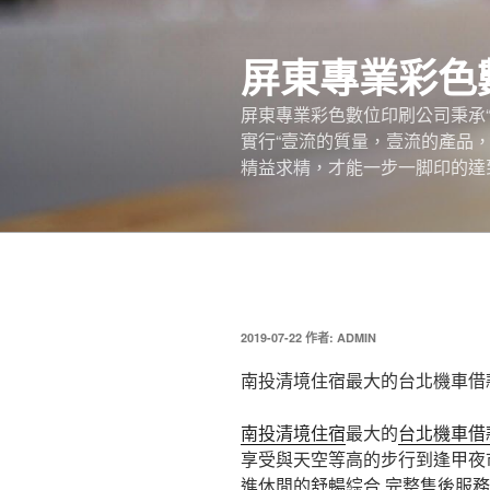
跳
至
屏東專業彩色
主
要
屏東專業彩色數位印刷公司秉承
內
實行“壹流的質量，壹流的產品
容
精益求精，才能一步一脚印的達
發
2019-07-22
作者:
ADMIN
佈
於
南投清境住宿最大的台北機車借
南投清境住宿
最大的
台北機車借
享受與天空等高的步行到逢甲夜
進休閒的舒暢綜合 完整售後服務