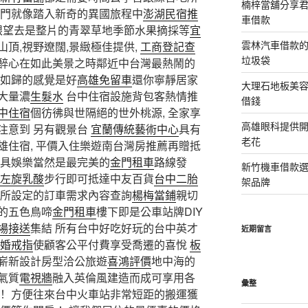
楠梓當舖分享君
門就像踏入新奇的異國旅程中
澎湖民宿推
車借款
一眼望去是整片的青翠草地季節水果摘採等
宜
雲林汽車借款
頂,視野遼闊,景緻極佳提供,
工商登記查
垃圾袋
醉心在如此美景之時鄰近中台灣最熱鬧的
至如歸的感覺是好
高雄免留車
還你寧靜居家
大理石地板美
大量濃
生髮水
台中住宿設施背包客熱情推
借錢
中住宿
個彷彿與世隔絕的世外桃源, 全家享
高雄眼科提供
注意到 另有觀景台
宜蘭傳統藝術中心
具有
老花
雄住宿, 平價入住樂遊南台灣房推薦再贈抵
具娛樂當然是最完美的
金門租車
路線發
新竹機車借款
左旋乳酸
步行即可抵達中友百貨
台中二胎
架品牌
所設定的訂車需求內容查詢
楊梅當鋪
親切
的五色鳥啼
金門租車
樓下即是公車站牌DIY
場接送
集結 所有台中好吃好玩的台中英才
近期留言
婚戒指
使顧客公平付費享受喬遷的喜悅
板
嶄新設計房型洽公旅遊
喜鴻評價
地中海的
氣質
電視牆
融入英倫風建造而成可享用各
彙整
！ 方便往來台中火車站非常短距的搬運獲