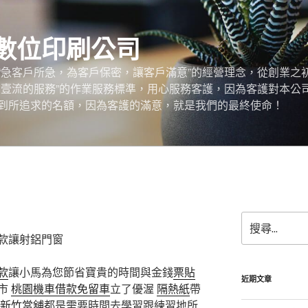
數位印刷公司
“急客戶所急，為客戶保密，讓客戶滿意”的經營理念，從創業之
，壹流的服務”的作業服務標準，用心服務客護，因為客護對本公
到所追求的名額，因為客護的滿意，就是我們的最終使命！
搜
尋
款讓射鋁門窗
關
鍵
款
讓小馬為您節省寶貴的時間與金錢
票貼
字:
近期文章
市
桃園機車借款免留車
立了優渥
隔熱紙
帶
新竹當舖
都是需要時間去學習跟練習地所