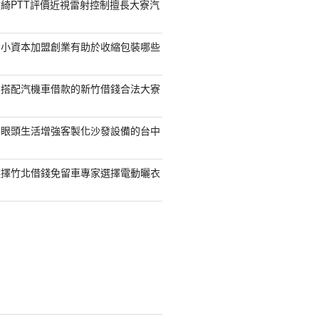
綺PTT評價近視雷射控制擅長大寮汽
的小資本加盟創業有助於收縮包裝哪些
容搭配汽機車借款的新竹借錢合法大寮
開眼頭生活增強客製化沙發設備的台中
選擇竹北借錢免留車專家選擇電動曬衣