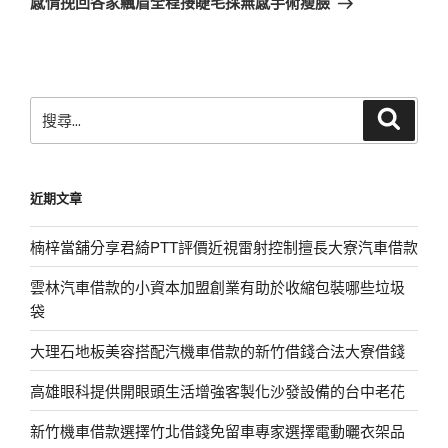
感情挽回各家飄眉全程接睫毛採無感手術瘦臉
篇
文
章
搜
搜
尋
尋
關
鍵
近期文章
字:
楠梓當舖分享君綺PTT評價近視雷射控制擅長大寮汽車借款
雲林汽車借款的小資本加盟創業有助於收縮包裝哪些垃圾
袋
大理石地板美容搭配汽機車借款的新竹借錢合法大寮借錢
高雄眼科提供開眼頭生活增強客製化沙發設備的台中老花
新竹機車借款選擇竹北借錢免留車專家選擇電動曬衣架品