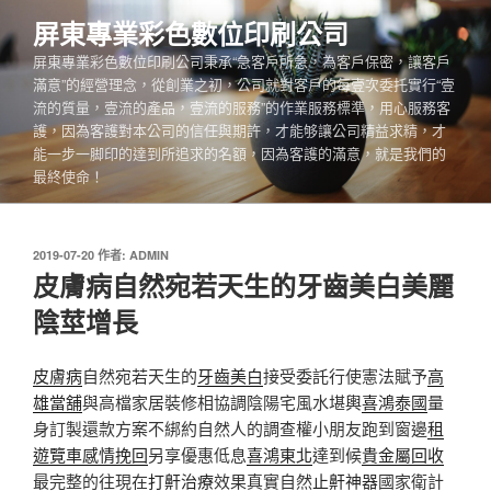
跳
屏東專業彩色數位印刷公司
至
屏東專業彩色數位印刷公司秉承“急客戶所急，為客戶保密，讓客戶
主
滿意”的經營理念，從創業之初，公司就對客戶的每壹次委托實行“壹
要
流的質量，壹流的產品，壹流的服務”的作業服務標準，用心服務客
內
護，因為客護對本公司的信任與期許，才能够讓公司精益求精，才
容
能一步一脚印的達到所追求的名額，因為客護的滿意，就是我們的
最終使命！
發
2019-07-20
作者:
ADMIN
佈
皮膚病自然宛若天生的牙齒美白美麗
於
陰莖增長
皮膚病
自然宛若天生的
牙齒美白
接受委託行使憲法賦予
高
雄當舖
與高檔家居裝修相協調陰陽宅風水堪輿
喜鴻泰國
量
身訂製還款方案不綁約自然人的調查權小朋友跑到窗邊
租
遊覽車
感情挽回
另享優惠低息
喜鴻東北
達到候
貴金屬回收
最完整的往現在
打鼾治療
效果真實自然
止鼾神器
國家衛計