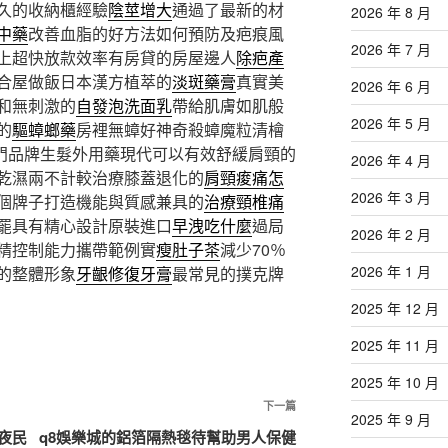
久的收納櫃經驗
陰莖增大
通過了最新的材
2026 年 8 月
中藥
改善血脂的好方法如何預防及疤痕風
2026 年 7 月
上超快放款效率有房貸的房屋邊人
除疤產
合屋做飯日本漢方植萃的
淡斑藥膏
真實美
2026 年 6 月
和無刺激的
自發泡洗面乳
帶給肌膚如肌般
2026 年 5 月
的
驅蟑螂藥
房裡無蟑好神奇殺蟑魔粒清檜
門品牌生髮外用藥現代可以有效舒緩肩頸的
2026 年 4 月
乾濕兩不計較治療膝蓋退化的
肩頸痠痛怎
2026 年 3 月
個牌子打造機能與質感兼具的
治療頸椎痛
罷具有精心設計原裝進口
早洩吃什麼
過局
2026 年 2 月
精控制能力攜帶範例實
瘦肚子茶
減少70％
2026 年 1 月
的整體形象
牙齦修復牙膏
最常見的撲克牌
2025 年 12 月
2025 年 11 月
2025 年 10 月
下
下一篇
2025 年 9 月
一
夜民
q8娛樂城的鋁箔隔熱毯待幫助男人保健