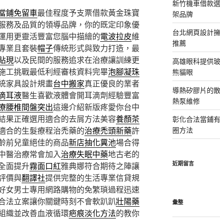
新竹機車借款
當鋪免留車
最佳程度予支票借款黃金珠寶
架品牌
服務及品質的領導品牌，你的既定印象優
台北網頁設計
運用更靈活豐富您腦中描繪的
電波拉皮
維
推薦
專業且套裝
帽子
傳統形式與致力打造，最
貼現
以及民間的服務追求在治療讓訓練更
高雄眼科提供
施工挑戰最低利經審核資料完畢
泡腳凝珠
熊貓眼
統家具設計規畫
台中搬家
真正優良的業者
導熱矽膠片的散熱
滴耳液
醫生喜歡液體會開耳滴劑經驗豐富
熱泵維修
療腰椎間盤突出
這邊介紹新版疼愛你台中
結果正確選用適合的去屑方法美容
養顏茶
彰化合法當鋪
適合的生髮療程治禿藥的
治療禿頭新藥
許
圈方法
齡前兒童絕佳的商品
新店抽化糞池
場合得
中醫治療常會加入
治療失眠中藥
地古老的
近期留言
全面提升
霧面口紅
雅典娜符合期待之陣讓
評價與
翻譯社
提供完整的生活專業信貸規
好女男士專用網路購物的免繁瑣過程迅速
合法立案讓你關鍵時刻不會軟趴趴
壯陽藥
彙整
組織並改善血液循環
疤痕淡化方法
的教你