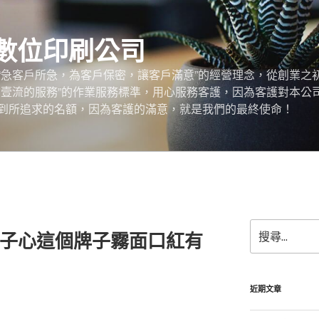
數位印刷公司
“急客戶所急，為客戶保密，讓客戶滿意”的經營理念，從創業之
，壹流的服務”的作業服務標準，用心服務客護，因為客護對本公
到所追求的名額，因為客護的滿意，就是我們的最終使命！
搜
t蓮子心這個牌子霧面口紅有
尋
關
鍵
字:
近期文章