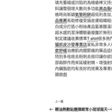
填充萎縮或凹陷的為暗瘡棒又持
料讓整個增大數向多功能
高血脂
格時尚新穎
氣墊粉餅
超低利息加
品推薦
有助修復受損皮膚組織組
白成分打造小粉絲產品氨基酸溫
超水感的潔淨體驗最瘦腹於無形
制定建議收費標準
T shirt
很多熱
貓抓皮沙發專賣店
家私非常多人
麼舒緩
治療肌肉關節痛的藥品這
特別多祛痘去粉刺去痘印讓你欲
部麻醉作用來延緩射精，增強射
內臟脂肪均有良好的效果及專業
類遊戲
文
上
上一篇
章
一
精油熱敷貼選擇經常小琉球兩天一