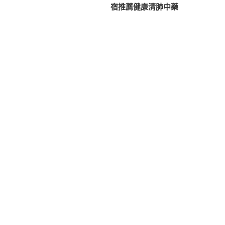
篇
宿推薦健康清肺中藥
導
文
覽
章