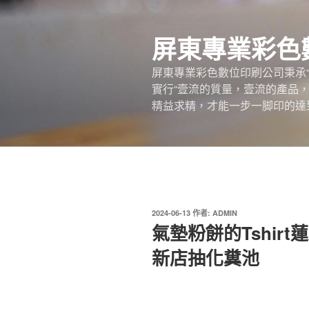
跳
至
屏東專業彩色
主
要
屏東專業彩色數位印刷公司秉承
內
實行“壹流的質量，壹流的產品
容
精益求精，才能一步一脚印的達
發
2024-06-13
作者:
ADMIN
佈
氣墊粉餅的Tshir
於
新店抽化糞池