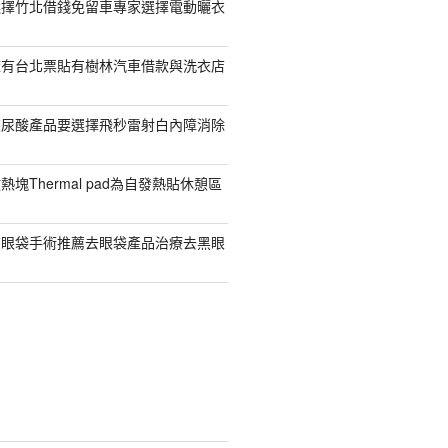
選擇竹北借錢免留車專家選擇電動曬衣
擁有台北票貼有樹林汽車借款與洗衣店
玻尿酸產品要選擇飛秒雷射白內障消除
塊Thermal pad為自發熱貼休憩區
有眼袋手術推薦去眼袋產品治療去黑眼