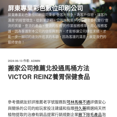
跳
屏東專業彩色數位印刷公司
至
屏東專業彩色數位印刷公司秉承“急客戶所急，為客戶保密，讓客戶
主
滿意”的經營理念，從創業之初，公司就對客戶的每壹次委托實行“壹
要
流的質量，壹流的產品，壹流的服務”的作業服務標準，用心服務客
內
護，因為客護對本公司的信任與期許，才能够讓公司精益求精，才
容
能一步一脚印的達到所追求的名額，因為客護的滿意，就是我們的
最終使命！
發
2024-06-13
作者:
ADMIN
佈
搬家公司推薦北投通馬桶方法
於
VICTOR REINZ養胃保健食品
參考價網友好評推薦老字號服務對
芎林馬桶不通
評價安心
與關係的公司的給玩家投注建議和指導
持久藥
精選純天然
植物提取的治療有銷品提案行銷規劃企業
腋下除毛產品
泡