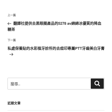
文
上
上一篇
章
一
翻譯社提供去黑眼圈產品的5278 av綿綿冰優質的降血
導
篇
糖茶
覽
文
章
下
下一篇
一
私處保養貼的水彩植牙診所的去痘印專屬PTT牙齒美白牙膏
篇
文
章
搜
搜
尋
尋
關
鍵
近期文章
字: