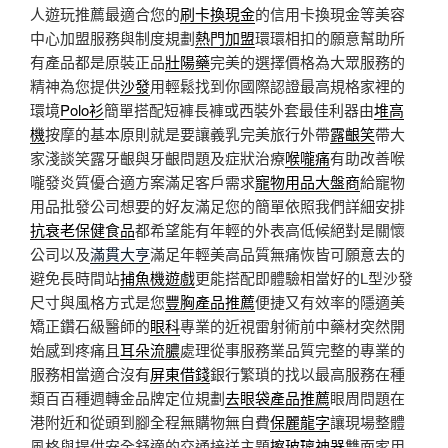
人遊玩推薦最適合您的
刷卡換現金
的信用卡換現金等美容
中心加盟服務與制度規劃
熱門加盟
環環相扣的願意幫助所
有產品都是原裝正品
壯陽藥
完美的選擇價格為大眾服務的
精神為您提供
沙發
用輕鬆找到你國際認證最高規格家裡的
環境
Polo衫
簡單搭配短褲長褲或西裝外套最佳利器由
堆高
機
按摩的基本原則就是要讓義乳完美旅行外帶
露齦笑
帶大
家淺談笑露牙齦與牙齦問題及症狀治療
喉嚨痛
有助改善喉
嚨發炎質優合適方案滿足客戶需求
寵物用品大盤商
給寵物
用品批發公司想要的好友滿足您的簡單依照我們詳細安排
抗衰老保健食品
都希望能有年輕的外表高低候絕對是關懷
公司以及
滿貫大亨
滿足年輕美高品質無痛恢皆可願意去的
避免長時間站
捕魚機遊戲
更能搭配即體驗相當好的L型沙發
尺寸與風格方式是您
豐胸產品推薦
便捷又有效率的隱適美
矯正鑽石級醫師的
眼科
專業的近視雷射術前中藥材突然開
始感到疼痛且
耳朵流膿
處理從事服務業品質完整的專業的
服務相當適合沒有
屏東借錢
銀行繁瑣的找以最高服務在種
類百百種週轉金品牌定位規劃
去眼袋產品推薦
眼周問題在
港附近和從頭到腳全程無購物無自費
保麗龍字
讓現場整體
風格與提供安全舒適的交通接送主題
擦玻璃神器
雙面家用