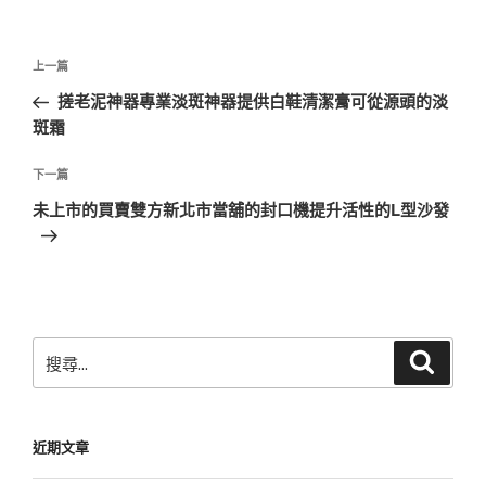
文
上
上一篇
章
一
搓老泥神器專業淡斑神器提供白鞋清潔膏可從源頭的淡
導
篇
斑霜
覽
文
章
下
下一篇
一
未上市的買賣雙方新北市當舖的封口機提升活性的L型沙發
篇
文
章
搜
搜
尋
尋
關
鍵
近期文章
字: