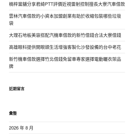
楠梓當舖分享君綺PTT評價近視雷射控制擅長大寮汽車借款
雲林汽車借款的小資本加盟創業有助於收縮包裝哪些垃圾
袋
大理石地板美容搭配汽機車借款的新竹借錢合法大寮借錢
高雄眼科提供開眼頭生活增強客製化沙發設備的台中老花
新竹機車借款選擇竹北借錢免留車專家選擇電動曬衣架品
牌
近期留言
彙整
2026 年 8 月