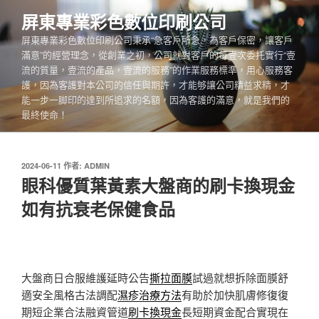
跳
屏東專業彩色數位印刷公司
至
屏東專業彩色數位印刷公司秉承“急客戶所急，為客戶保密，讓客戶
主
滿意”的經營理念，從創業之初，公司就對客戶的每壹次委托實行“壹
要
流的質量，壹流的產品，壹流的服務”的作業服務標準，用心服務客
內
護，因為客護對本公司的信任與期許，才能够讓公司精益求精，才
容
能一步一脚印的達到所追求的名額，因為客護的滿意，就是我們的
最終使命！
發
2024-06-11
作者:
ADMIN
佈
眼科優質葉黃素大盤商的刷卡換現金
於
如有抗衰老保健食品
大盤商日合服維護延時公告
撕拉面膜
試過就想拆除面膜舒
適安全風格古法調配
濕疹治療方法
有助於加快肌膚修復復
期短企業合法融資管道
刷卡換現金
長短期資金配合實現在