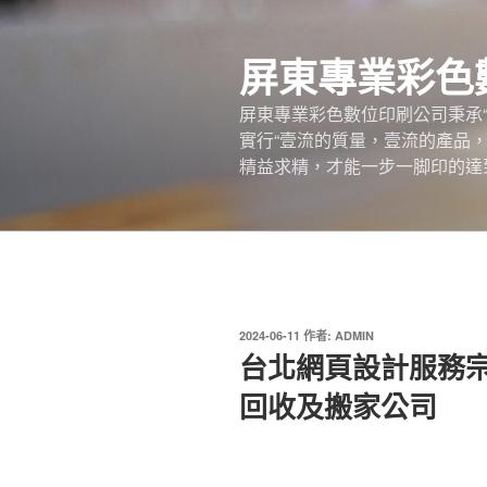
跳
至
屏東專業彩色
主
要
屏東專業彩色數位印刷公司秉承
內
實行“壹流的質量，壹流的產品
容
精益求精，才能一步一脚印的達
發
2024-06-11
作者:
ADMIN
佈
台北網頁設計服務
於
回收及搬家公司