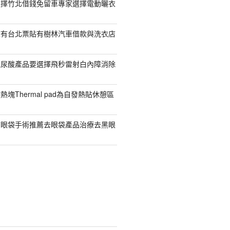
選擇竹北借錢免留車專家選擇電動曬衣
擁有台北票貼有樹林汽車借款與洗衣店
玻尿酸產品要選擇飛秒雷射白內障消除
塊Thermal pad為自發熱貼休憩區
有眼袋手術推薦去眼袋產品治療去黑眼