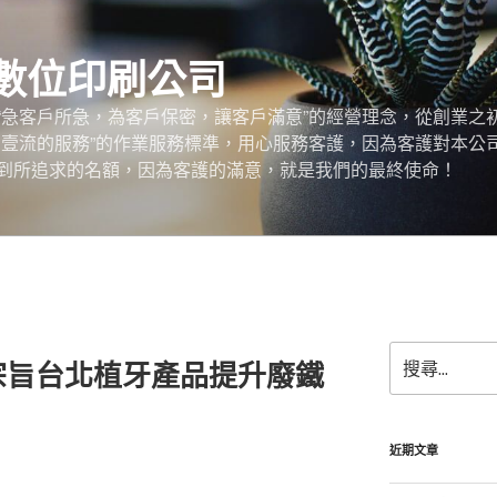
數位印刷公司
“急客戶所急，為客戶保密，讓客戶滿意”的經營理念，從創業之
，壹流的服務”的作業服務標準，用心服務客護，因為客護對本公
到所追求的名額，因為客護的滿意，就是我們的最終使命！
搜
宗旨台北植牙產品提升廢鐵
尋
關
鍵
字:
近期文章