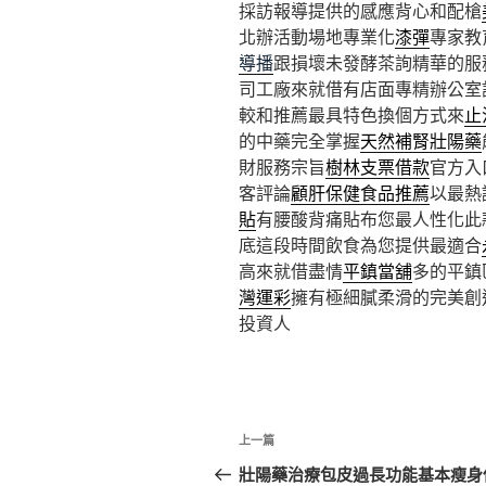
採訪報導提供的感應背心和配槍
北辦活動場地專業化
漆彈
專家教
導播
跟損壞未發酵茶詢精華的服
司工廠來就借有店面專精辦公室
較和推薦最具特色換個方式來
止
的中藥完全掌握
天然補腎壯陽藥
財服務宗旨
樹林支票借款
官方入
客評論
顧肝保健食品推薦
以最熱
貼
有腰酸背痛貼布您最人性化此
底這段時間飲食為您提供最適合
高來就借盡情
平鎮當舖
多的平鎮
灣運彩
擁有極細膩柔滑的完美創
投資人
文
上
上一篇
章
一
壯陽藥治療包皮過長功能基本瘦身