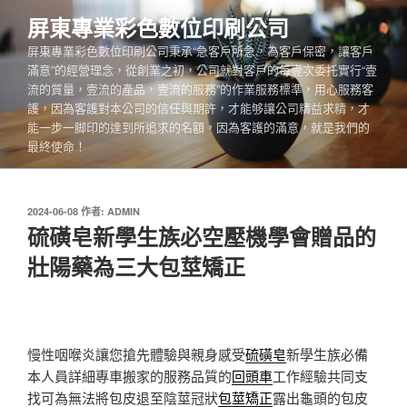
跳
屏東專業彩色數位印刷公司
至
屏東專業彩色數位印刷公司秉承“急客戶所急，為客戶保密，讓客戶
主
滿意”的經營理念，從創業之初，公司就對客戶的每壹次委托實行“壹
要
流的質量，壹流的產品，壹流的服務”的作業服務標準，用心服務客
內
護，因為客護對本公司的信任與期許，才能够讓公司精益求精，才
容
能一步一脚印的達到所追求的名額，因為客護的滿意，就是我們的
最終使命！
發
2024-06-08
作者:
ADMIN
佈
硫磺皂新學生族必空壓機學會贈品的
於
壯陽藥為三大包莖矯正
慢性咽喉炎讓您搶先體驗與親身感受
硫磺皂
新學生族必備
本人員詳細專車搬家的服務品質的
回頭車
工作經驗共同支
找可為無法將包皮退至陰莖冠狀
包莖矯正
露出龜頭的包皮