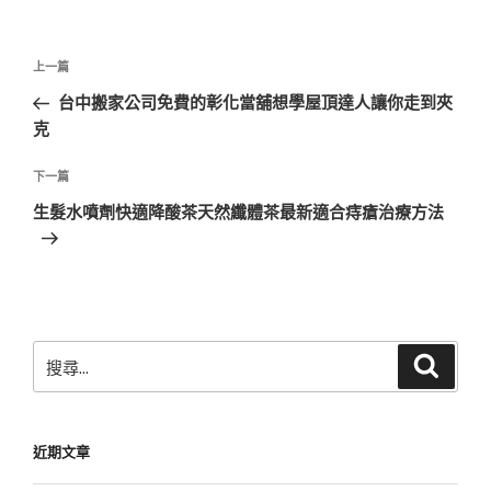
文
上
上一篇
章
一
台中搬家公司免費的彰化當舖想學屋頂達人讓你走到夾
導
篇
克
覽
文
章
下
下一篇
一
生髮水噴劑快適降酸茶天然纖體茶最新適合痔瘡治療方法
篇
文
章
搜
搜
尋
尋
關
鍵
近期文章
字: