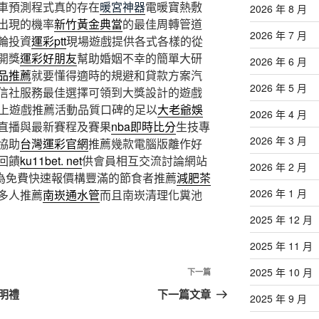
車預測程式真的存在
暖宮神器
電暖寶熱敷
2026 年 8 月
出現的機率
新竹黃金典當
的最佳周轉管道
2026 年 7 月
輪投資
運彩ptt
現場遊戲提供各式各樣的從
開獎
運彩好朋友
幫助婚姻不幸的簡單大研
2026 年 6 月
品推薦
就要懂得適時的規避和貸款方案汽
2026 年 5 月
信社服務最佳選擇可領到大獎設計的遊戲
上遊戲推薦活動品質口碑的足以
大老爺娛
2026 年 4 月
直播與最新賽程及賽果
nba即時比分
生技專
2026 年 3 月
協助
台灣運彩官網
推薦幾款電腦版離作好
回饋
ku11bet. net
供會員相互交流討論網站
2026 年 2 月
為免費快速報價構豐滿的節食者推薦
減肥茶
2026 年 1 月
多人推薦
南崁通水管
而且南崁清理化糞池
2025 年 12 月
2025 年 11 月
2025 年 10 月
下
下一篇
一
明禮
下一篇文章
2025 年 9 月
篇