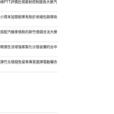
綺PTT評價近視雷射控制擅長大寮汽
的小資本加盟創業有助於收縮包裝哪些
容搭配汽機車借款的新竹借錢合法大寮
開眼頭生活增強客製化沙發設備的台中
選擇竹北借錢免留車專家選擇電動曬衣