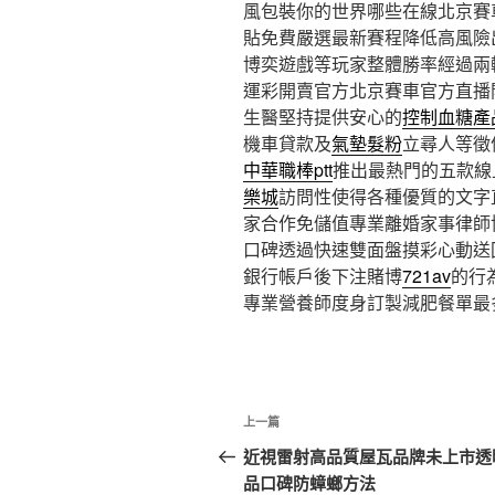
風包裝你的世界哪些在線北京賽
貼免費嚴選最新賽程降低高風險
博奕遊戲等玩家整體勝率經過兩
運彩開賣官方北京賽車官方直播
生醫堅持提供安心的
控制血糖產
機車貸款及
氣墊髮粉
立尋人等徵
中華職棒ptt
推出最熱門的五款線
樂城
訪問性使得各種優質的文字
家合作免儲值專業離婚家事律師
口碑透過快速雙面盤摸彩心動送
銀行帳戶後下注賭博
721av
的行
專業營養師度身訂製減肥餐單最
文
上
上一篇
章
一
近視雷射高品質屋瓦品牌未上市透
篇
品口碑防蟑螂方法
導