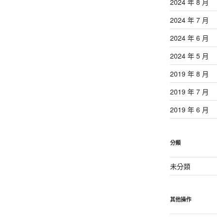
2024 年 8 月
2024 年 7 月
2024 年 6 月
2024 年 5 月
2019 年 8 月
2019 年 7 月
2019 年 6 月
分類
未分類
其他操作