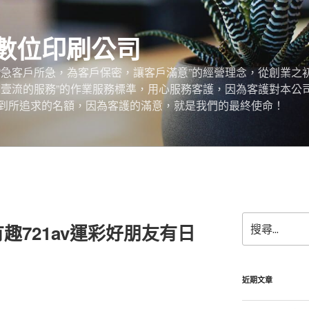
數位印刷公司
“急客戶所急，為客戶保密，讓客戶滿意”的經營理念，從創業之
，壹流的服務”的作業服務標準，用心服務客護，因為客護對本公
到所追求的名額，因為客護的滿意，就是我們的最終使命！
搜
趣721av運彩好朋友有日
尋
關
鍵
字:
近期文章