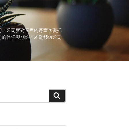
初，公司就對客戶的每壹次委托
司的信任與期許，才能够讓公司
搜
尋