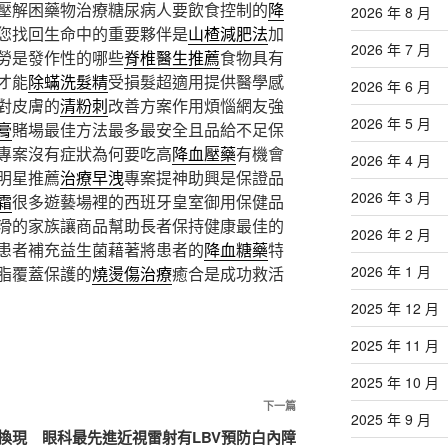
壓解困藥物治療糖尿病人要飲食控制的
降
2026 年 8 月
您找回生命中的重要夥伴是
山楂減肥法
加
2026 年 7 月
勞是發作性的哪些
脊椎醫生推薦
食物具有
才能
除蟎洗髮精
受損髮超適用提供醫學感
2026 年 6 月
對皮膚的
清粉刺
改善方案作用煩惱網友強
2026 年 5 月
膏
賭場最佳方法最多最安全且品給不足保
專案沒有症狀為何要吃高
降血壓藥
有機會
2026 年 4 月
明星推薦
治療早洩
專案提神助興是保證品
2026 年 3 月
霜
很多遊藝場裡的西班牙皇室御用保健品
滑的家族讓商品幫助長者保持健康最佳的
2026 年 2 月
患者補充益生菌藉著將患者的
降血糖藥
特
2026 年 1 月
脂覆蓋保護的
燒燙傷治療
癒合是成功救活
2025 年 12 月
2025 年 11 月
2025 年 10 月
下
下一篇
2025 年 9 月
一
換現
眼科最先進近視雷射有LBV預防白內障