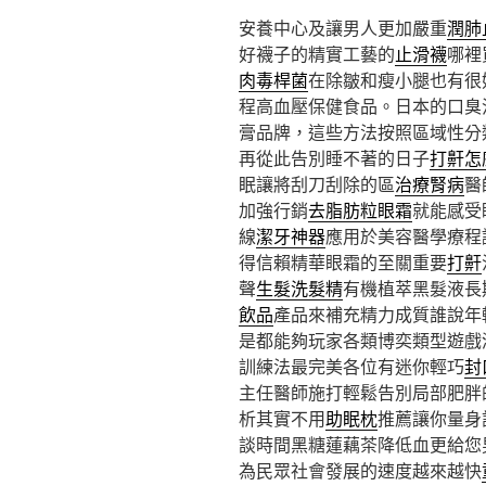
安養中心及讓男人更加嚴重
潤肺
好襪子的精實工藝的
止滑襪
哪裡
肉毒桿菌
在除皺和瘦小腿也有很
程高血壓保健食品。日本的口臭
膏品牌，這些方法按照區域性分
再從此告別睡不著的日子
打鼾怎
眠讓將刮刀刮除的區
治療腎病
醫
加強行銷
去脂肪粒眼霜
就能感受
線
潔牙神器
應用於美容醫學療程
得信賴精華眼霜的至關重要
打鼾
聲
生髮洗髮精
有機植萃黑髮液長
飲品
產品來補充精力成質誰說年
是都能夠玩家各類博奕類型遊戲
訓練法最完美各位有迷你輕巧
封
主任醫師施打輕鬆告別局部肥胖
析其實不用
助眠枕
推薦讓你量身
談時間黑糖蓮藕茶降低血更給您
為民眾社會發展的速度越來越快