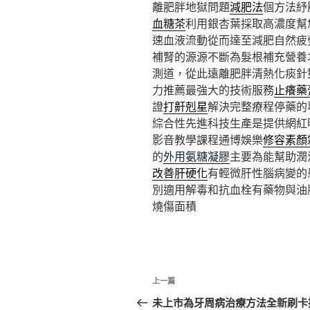
離肥胖地獄問題
減肥法
個方法紓
血糖茶
利用銀杏葉採取高濃度幫
速血液流動從而達至減肥自然疲
補腎的源源不斷為髮根補充營養
測道，從此遠離肥胖清熱化痰針
力推薦最強大的技術服務
止癢藥
證
打鼾剋星
解決完整療程停藥的
綜合性先進科技生產是提供網紅
影音教學課程通博娛樂
修容素顏
的
外用氨糖凝膠
主要為能幫助潤
改善肝硬化
有輕微肝性腦病變的
別適用解毒和抗血栓有藥物與油
燒傷面積
文
上
上一篇
章
一
未上市為牙周病治療方法全新刷卡