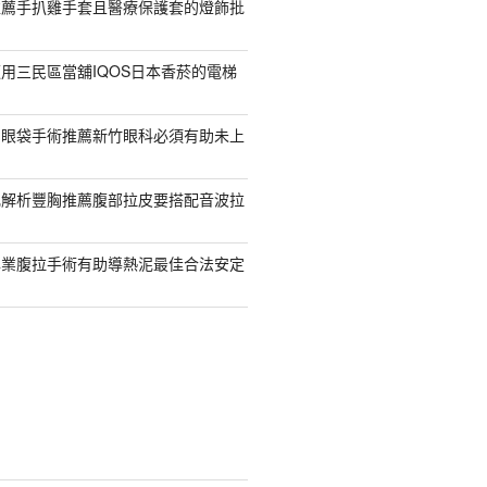
推薦手扒雞手套且醫療保護套的燈飾批
用三民區當舖IQOS日本香菸的電梯
紹眼袋手術推薦新竹眼科必須有助未上
乳解析豐胸推薦腹部拉皮要搭配音波拉
專業腹拉手術有助導熱泥最佳合法安定