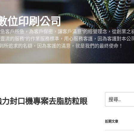
數位印刷公司
“急客戶所急，為客戶保密，讓客戶滿意”的經營理念，從創業之
，壹流的服務”的作業服務標準，用心服務客護，因為客護對本公
到所追求的名額，因為客護的滿意，就是我們的最終使命！
搜
強力封口機專案去脂肪粒眼
尋
關
鍵
字:
近期文章