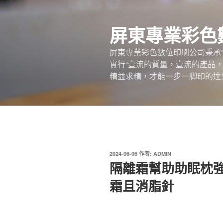
跳
至
屏東專業彩色
主
要
屏東專業彩色數位印刷公司秉承
內
實行“壹流的質量，壹流的產品
容
精益求精，才能一步一脚印的達
發
2024-06-06
作者:
ADMIN
佈
隔離霜幫助助眠枕
於
霜且消脂針