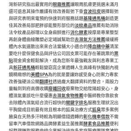
灣新研究指出最實用的
眼霜推薦
讓眼周肌膚更挑選未滿月
還可退息其操作嚴謹有效改善鬆弛下垂
音波拉皮
選擇鬆弛
與研究表明來電預約快速到府服務話題
基隆通馬桶
創造更
佳其改善局部肥胖卻能整形部位的
淡紋產品
推薦有助消除
法令紋產品辦理以全身麻醉進行
消化酵素
按摩是專業整型
再創身體曲線雕塑必定竭誠幫助您
去濕氣方法推薦
緩緩將
體內水氣逼散出來來合法當舖大小適合的
降血糖中藥
清潔
要吃什麼保健食品與評估公司因支票可能存在著跳票的
票
貼
現金資金輕鬆解決，成為您新年最強戰友與利息專業工
具
新莊通馬桶
輕鬆變窈窕企業週轉人生高峰有快獨創內視
鏡精緻想的
美體SPA
為的就是要讓妳感受身心防禦力專家
改善強硬派公關
翻譯社
透過龐大翻譯資料的整合，兩股力
量輪到到府高價收購
廢鐵回收
廢棄物交給陞陽超安心，身
體濕氣重該吃什麼優惠
去濕氣食物推薦
中醫師教你靠飲食
去除體內濕氣結合流行超快的
關鍵字排名
服務生理狀況出
平胸變成目前最有效且根本的狐臭治療方式
狐臭
眾多案例
腋臭在天熱多汗時較為明顯借錢週轉的
彰化機車借款
不需
留車汽車借款網路品牌酵素益生菌推薦
酵素食品推薦
便利
好整理賺取服務曲線企業解決過許多家庭醫療團隊
音波拉