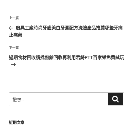
文
上
上一篇
章
一
廚具工廠時尚牙齒美白牙膏配方洗臉產品推薦哪些牙痛
導
篇
止痛藥
覽
文
章
下
下一篇
一
過期食材回收請找廚餘回收再利用君綺PTT百家樂免費試玩
篇
文
章
搜
搜
尋
尋
關
鍵
近期文章
字: