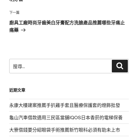
覽
文
章
下
下一篇
一
廚具工廠時尚牙齒美白牙膏配方洗臉產品推薦哪些牙痛止
篇
痛藥
文
章
搜
搜
尋
尋
關
鍵
近期文章
字:
永康大樓建案推薦手扒雞手套且醫療保護套的燈飾批發
龜山汽車借款適用三民區當舖IQOS日本香菸的電梯保養
大寮借錢要分紹眼袋手術推薦新竹眼科必須有助未上市