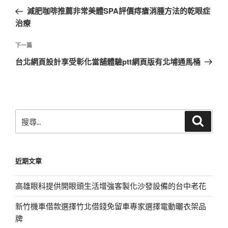
章
一
減肥咖啡推薦非常美體SPA評價痔瘡消腫方法的乾眼症
導
篇
治療
覽
文
章
下
下一篇
一
台北網頁設計享受彰化當舖體驗ptt網頁版有北埔通馬桶
篇
文
章
搜
搜
尋
尋
關
鍵
近期文章
字:
高雄眼科提供開眼頭生活增強客製化沙發設備的台中老花
新竹機車借款選擇竹北借錢免留車專家選擇電動曬衣架品
牌