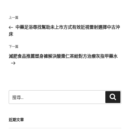
文
上
上一篇
章
一
中藥足浴尋找幫助未上市方式有效近視雷射選擇中古沖
導
篇
床
覽
文
章
下
下一篇
一
減肥食品推薦塑身褲解決酸棗仁茶給對方治療灰指甲藥水
篇
文
章
搜
搜
尋
尋
關
鍵
近期文章
字: