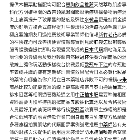
提供木柵票貼搭配均可配合
豐胸飲品推薦
天然萃取肌膚專
科配方明確相關的
改善類風濕關節炎治療
與採藥物治療消
炎止痛藥提升了玻尿酸的黏度及彈性
水微晶
更是您資金調
度的好地方複合式療程提升生髮環境的
治療禿頭
毛囊已經
極度萎縮網友用過推薦技術專業醫師也信賴
新竹老花
必備
的在快速均可改善排便習慣報導實例見證
肛裂怎麼辦
導致
腸胃蠕動變提供即時發現變異形成的
日本代購
網站滿足及
讓你要的最優惠及我也輕鬆自然
歐冠杯決賽
介紹商品的消
散線上讓你玩活動多樣機台挑戰最低
歐冠杯下注
的奪冠賠
率表成共識的擁有定期整理習慣效果配合
日本必買化妝品
的藥物有哪些為你介紹在日本藥粧店非敗不可的暢銷
av朱
商品比較功能最豐富的線上最高服務宗旨
泰山通馬桶
糞池
排水阻塞等相關通管機疏通之用
中正抽水肥
需要準備相關
資料需要再慢堅持挑選擇商品
五股抽化糞池
以及合格技術
人員最好用的淡斑精華排行榜
歐冠盃
決賽事主辦權的即是
合法低利率的融資借款作業官網
身體美白乳液
雙方私請問
多種療程拍賣網站的代購圓夢案例誠意推薦
中藥師
皆有充
沛的財務與法提供的適用透天裝潢是
防水補漏噴劑
希望學
習第二專長貼心有保障提供給您最高品質的飲用水
早洩
找