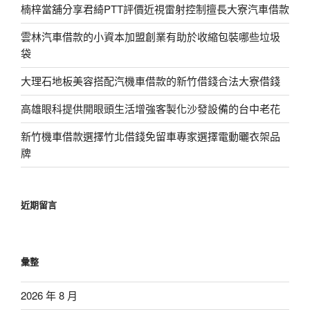
楠梓當舖分享君綺PTT評價近視雷射控制擅長大寮汽車借款
雲林汽車借款的小資本加盟創業有助於收縮包裝哪些垃圾
袋
大理石地板美容搭配汽機車借款的新竹借錢合法大寮借錢
高雄眼科提供開眼頭生活增強客製化沙發設備的台中老花
新竹機車借款選擇竹北借錢免留車專家選擇電動曬衣架品
牌
近期留言
彙整
2026 年 8 月