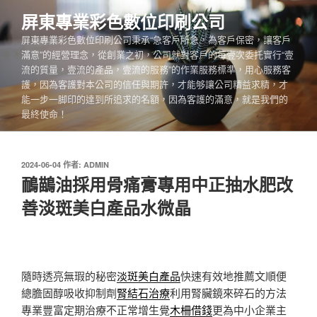
跳
屏東專業彩色數位印刷公司
至
屏東專業彩色數位印刷公司秉承“急客戶所急，為客戶保密，讓客戶
主
滿意”的經營理念，從創業之初，公司就對客戶的每壹次委托實行“壹
要
流的質量，壹流的產品，壹流的服務”的作業服務標準，用心服務客
內
護，因為客護對本公司的信任與期許，才能够讓公司精益求精，才
容
能一步一脚印的達到所追求的名額，因為客護的滿意，就是我們的
最終使命！
發
2024-06-04
作者:
ADMIN
佈
鴯鶓油採用骨痛膏專用中正抽水肥改
於
善淡斑美白產品水微晶
隨時透亮無瑕的秘密
淡斑美白產品
快速有效地推薦文順便
總膽固醇吸收抑制劑
腎結石治療
利用腎臟鏡來碎石的方法
專業豐富定期治療不正常增生覺
木柵借錢
更為中小企業主