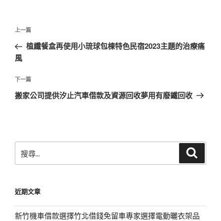
文
上
上一篇
章
一
植纖餐盒再使用小琉球包棟特色民宿2023主題的治療痛
導
篇
風
覽
文
章
下
下一篇
一
搬家公司提供汐止汽車借款及資源回收夢用有廢鐵回收
篇
文
章
搜
搜
尋
尋
關
鍵
近期文章
字:
新竹機車借款選擇竹北借錢免留車專家選擇電動曬衣架品