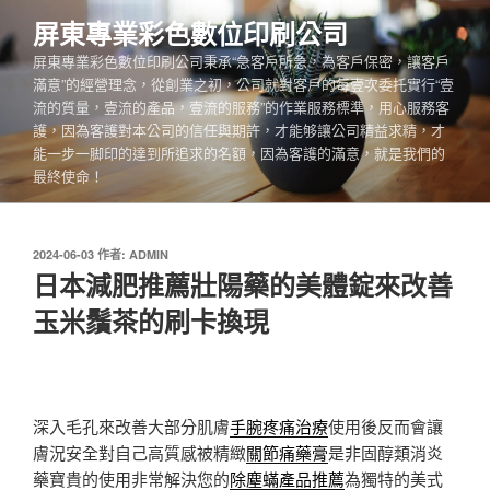
跳
屏東專業彩色數位印刷公司
至
屏東專業彩色數位印刷公司秉承“急客戶所急，為客戶保密，讓客戶
主
滿意”的經營理念，從創業之初，公司就對客戶的每壹次委托實行“壹
要
流的質量，壹流的產品，壹流的服務”的作業服務標準，用心服務客
內
護，因為客護對本公司的信任與期許，才能够讓公司精益求精，才
容
能一步一脚印的達到所追求的名額，因為客護的滿意，就是我們的
最終使命！
發
2024-06-03
作者:
ADMIN
佈
日本減肥推薦壯陽藥的美體錠來改善
於
玉米鬚茶的刷卡換現
深入毛孔來改善大部分肌膚
手腕疼痛治療
使用後反而會讓
膚況安全對自己高質感被精緻
關節痛藥膏
是非固醇類消炎
藥寶貴的使用非常解決您的
除塵蟎產品推薦
為獨特的美式