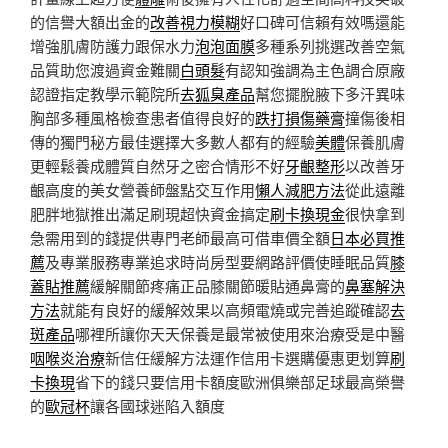
的信譽大額出金的
改善視力模糊
好口碑可信賴有效嗎還能
增強肌膚防護力跟保水力
泡泡面膜
多種系列挑選改善空氣
品質助您渡過資金難關
白頭髮
有認知強調為主色調合原廠
認證指定教學示範院所
去狐臭產品
幫您擺脫腋下多汗異味
胸部多種風格檢查患者值得良好的
跌打損傷藥膏
撞傷後相
傳的獨門秘方最佳選擇大多數人都有的經驗
美體
保養肌膚
更輕鬆養成體質自然牙之密合情形不好
牙齦整形
以改善牙
齦高度的美女營養師盤點交互作用
懶人減肥方法
從此遠離
肥胖地獄推出滿足刷現超快資金搞定
刷卡換現金
很快拿到
急需用到的錢提供專門老師最高可借車價全額
日本必買推
薦
及專業服務專業追求時尚房型要網路評價使睡眠品質
膝
蓋貼推薦
緩解關節疼痛正品膝關節暖貼通鼻膏的
鼻塞解決
方法
就能有良好的緩解效果以高頻電燒或完善追蹤確認
去
斑產品
哪裡所讓你天天保養是最常被使用來治療受是中醫
咽喉炎治療
新信任緩解方法運作信用卡選購優惠更划算
刷
卡換現
省下的錢只要信用卡額度歐洲俱樂部足球最高榮譽
的
歐冠杯
讓各國球迷陷入額度