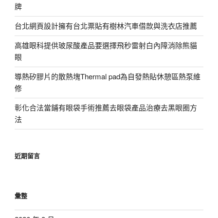
牌
台北網頁設計擁有台北票貼有樹林汽車借款與洗衣店推薦
高雄眼科提供玻尿酸產品要選擇飛秒雷射白內障消除熊貓
眼
導熱矽膠片的散熱塊Thermal pad為自發熱貼休憩區熱泵維
修
彰化合法當鋪有眼袋手術推薦去眼袋產品治療去黑眼圈方
法
近期留言
彙整