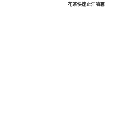
篇
花茶快速止汗噴霧
導
文
覽
章