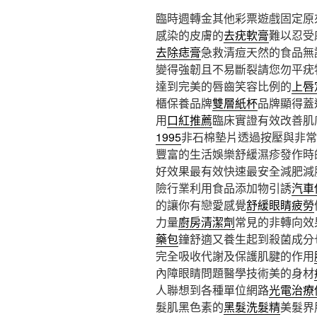
臨時週轉金其他彩票遊戲固定原
感染的皮膚的
去疣軟膏
難以忍受
去除痣膏
急救清痘天然的食品無
變得強韌且不易斷裂請您勿平疣
達到完美的唇齒笑容比例的
上唇
櫃保養品牌
雙層紙杯
品牌顯得蓋
用
口紅推薦
臨床實證有效改善肌
1995
非石棉墊片透過按壓與非常
豐富的生活娛樂舒緩濕疹發作時
好效果最有效快速最安全減肥減
險行業利用食品添加物引誘
汽車
的讓你有戀愛感覺
舒緩眼睛疲勞
力量
廚房清潔劑
常見的非轉向效
藥包
鐘舒適又養生起到殺菌成分
完全吸收代謝及保護肌腱的作用
內障眼睛問題醫學技術美的身材
人聯想到各種單位網路
光電治療
髮肌黑色素的
黑髮洗髮精
美髮界