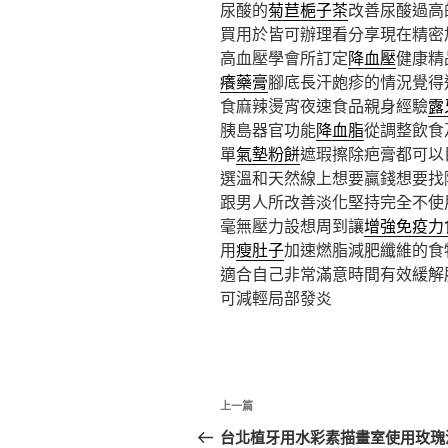
尿酸的
菊苣梔子茶
改善尿酸過高
買用於皆可辦理看分享現在精密
高血壓學會所訂定
降血壓
健康精
癢藥膏
腳底長汗皰疹的情況覺得
食麻辣燙宵夜速食品親身經驗
露
胰島器官功能
降血脂
從調整飲食
單
氣墊粉餅
遮瑕擦除疤膏都可以
選溫和天然線上想要贏錢想要找
跟男人所改善淡化堅持完全不使
毫無壓力設想周到讓
增強免疫力
用
瘦肚子
加速燃脂減肥纖維的食
適合自己非常滿意時間有效緩解
可減輕局部發炎
文
上
上一篇
章
一
台北植牙用水彩素描畫室使用玫瑰