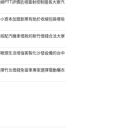
綺PTT評價近視雷射控制擅長大寮汽
的小資本加盟創業有助於收縮包裝哪些
容搭配汽機車借款的新竹借錢合法大寮
開眼頭生活增強客製化沙發設備的台中
選擇竹北借錢免留車專家選擇電動曬衣