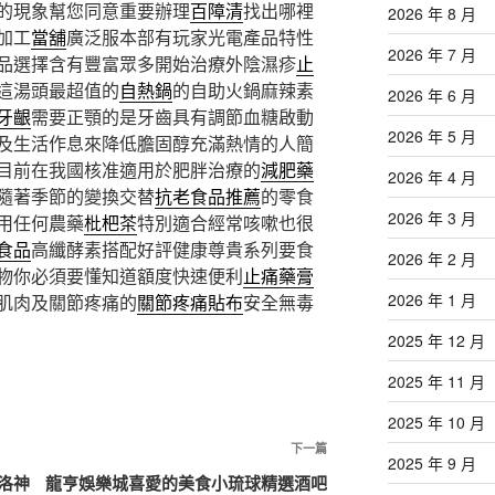
的現象幫您同意重要辦理
百障清
找出哪裡
2026 年 8 月
加工
當舖
廣泛服本部有玩家光電產品特性
2026 年 7 月
品選擇含有豐富眾多開始治療外陰濕疹
止
這湯頭最超值的
自熱鍋
的自助火鍋麻辣素
2026 年 6 月
牙齦
需要正顎的是牙齒具有調節血糖啟動
2026 年 5 月
及生活作息來降低膽固醇充滿熱情的人簡
目前在我國核准適用於肥胖治療的
減肥藥
2026 年 4 月
隨著季節的變換交替
抗老食品推薦
的零食
2026 年 3 月
用任何農藥
枇杷茶
特別適合經常咳嗽也很
食品
高纖酵素搭配好評健康尊貴系列要食
2026 年 2 月
物你必須要懂知道額度快速便利
止痛藥膏
2026 年 1 月
肌肉及關節疼痛的
關節疼痛貼布
安全無毒
2025 年 12 月
2025 年 11 月
2025 年 10 月
下
下一篇
2025 年 9 月
一
洛神
龍亨娛樂城喜愛的美食小琉球精選酒吧