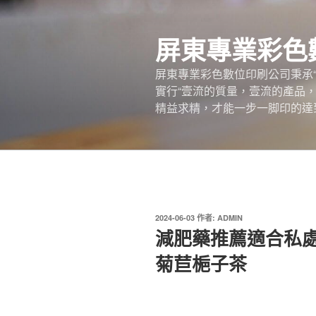
跳
至
屏東專業彩色
主
要
屏東專業彩色數位印刷公司秉承
內
實行“壹流的質量，壹流的產品
容
精益求精，才能一步一脚印的達
發
2024-06-03
作者:
ADMIN
佈
減肥藥推薦適合私
於
菊苣梔子茶