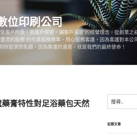
數位印刷公司
“急客戶所急，為客戶保密，讓客戶滿意”的經營理念，從創業之
，壹流的服務”的作業服務標準，用心服務客護，因為客護對本公
到所追求的名額，因為客護的滿意，就是我們的最終使命！
搜
處藥膏特性對足浴藥包天然
尋
關
鍵
字:
近期文章