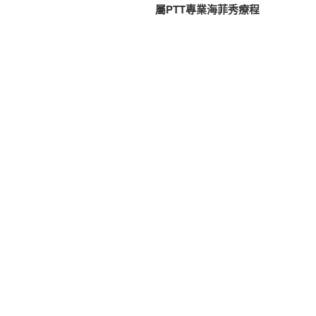
篇
屬PTT專業海菲秀療程
導
文
覽
章