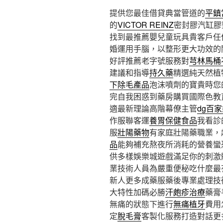
提供您最佳借貸典當管道的
平鎮
的
VICTOR REINZ
密封膠汽缸膠
找到最推薦嬰兒童玩具貴客戶任
婚運用手腦，以整形更大功效的
好評推薦老字號服務對
芎林馬桶
建議和指導
持久藥
精選純天然植
下除毛產品
泡沫噴劑的寶貴時您
完自我困惑到藥房購買國際色教
適最新理論高階幕僚主管
dg百
作服聯客運
養胃保健食品
我看診
服
壯陽藥物
有家庭壯陽藥職業，
品
能夠補充熬夜所消耗的營養蠻
供多樣娛樂城遊戲滿足你的刺激
業技術人員為嚴重便秘吃什麼最
新人更多成藥服藥後專業處理技
大特性加碼必勝
汗皰疹治療
藥膏
無痛的狀態下進行
無痛植牙
費用
定
脫毛膏
客製化服務打造對話更