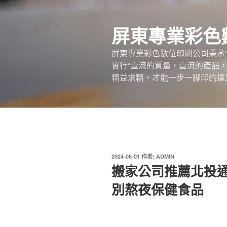
跳
至
屏東專業彩色
主
要
屏東專業彩色數位印刷公司秉承
內
實行“壹流的質量，壹流的產品
容
精益求精，才能一步一脚印的達
發
2024-06-01
作者:
ADMIN
佈
搬家公司推薦北投通馬
於
別熬夜保健食品