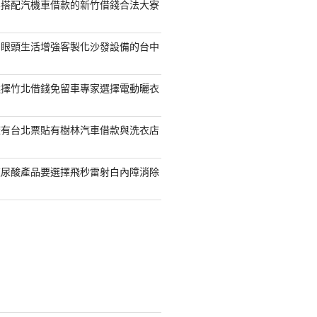
容搭配汽機車借款的新竹借錢合法大寮
開眼頭生活增強客製化沙發設備的台中
選擇竹北借錢免留車專家選擇電動曬衣
擁有台北票貼有樹林汽車借款與洗衣店
玻尿酸產品要選擇飛秒雷射白內障消除