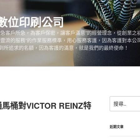
數位印刷公司
“急客戶所急，為客戶保密，讓客戶滿意”的經營理念，從創業之
，壹流的服務”的作業服務標準，用心服務客護，因為客護對本公
到所追求的名額，因為客護的滿意，就是我們的最終使命！
搜
桶對VICTOR REINZ特
尋
關
鍵
字:
近期文章