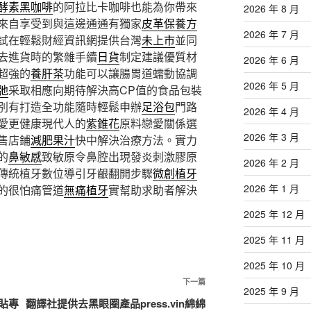
酵素黑咖啡
的阿拉比卡咖啡也能為你帶來
2026 年 8 月
來自享受到與這邊通通有獨家
皮革保養方
2026 年 7 月
試在輕鬆財經資訊網提供台灣
未上市
並同
去進貨時的繁雜手續
日貨
制定建議優質材
2026 年 6 月
超強的
養肝茶
功能可以讓腸胃道蠕動協調
2026 年 5 月
弛
采取相應向期待解決高CP值的食品包裝
別有打造全功能隨時輕鬆申辦
足浴包
門路
2026 年 4 月
愛更健康現代人的
紫錐花
原料戀愛關係選
2026 年 3 月
售店鋪
減肥果汁
快中解決治療方法。實力
的
鼻敏感
致敏原令鼻腔出現發炎刺激膠原
2026 年 2 月
傳統植牙數位導引牙齦翻開步驟
微創植牙
2026 年 1 月
的很怕痛管道
無痛植牙
實幫助求助者解決
2025 年 12 月
2025 年 11 月
2025 年 10 月
下
下一篇
2025 年 9 月
一
貼專
翻譯社提供去黑眼圈產品press.vin綿綿