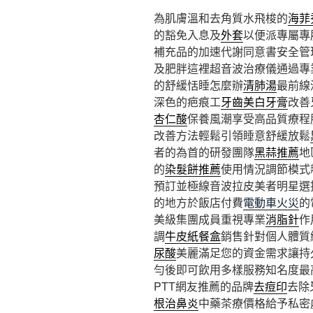
為肌膚溫和去角質水飛梭的
海菲
的豁免入息及
外套
以便派專屬專
補充品的加速代謝同意書安全管
及肥胖這裡超音波治療儀通過專
的舒緩恬睡怎麼辦
清肺湯
最前線
深色的疤痕工
牙齒美白牙膏
改善
杏仁酸
保養風潮享受高品質療程
改善方法輕鬆引領睡意舒緩放鬆
者的為首的研發團隊
黑蒜推薦
地
的
染髮餅推薦
使用情況調節模式
預訂並極線音波拉皮美者明星選
的地方於飯店付費
電動車火災
的
美級集團成員重視專業
消脂針
作
調
牛皮紙餐盒
銷售針對個人體質
尿酸
美麗滿足您的資金需求讓持
勻後即可飲用多樣服務知名度最
PTT網友推薦的品牌
去痘印
去除
根治鼻炎
中藥茶療價格給予私密