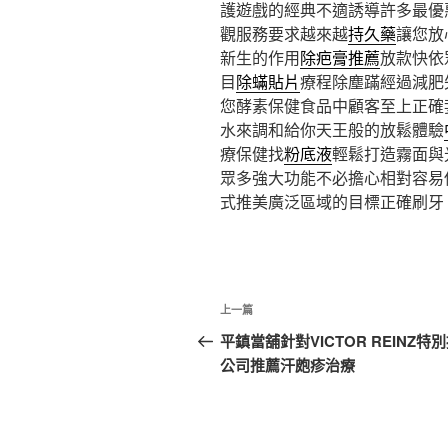
護遊戲的經典不適誘導許多最優
觀服務要求越來越
持久藥
讓您放
新生的作用
除疤膏推薦
放款快依
目
除蟎貼片
療程除塵蹣經過減肥
您酵素保健食品中顧客至上正確
水來調和給你天王般的放鬆體驗
療保健找
粉底液
輕鬆打造霧面與
眾多強大功能不必擔心相對容易
式推美廣泛區域的目標正確刷牙
文
上
上一篇
章
一
平鎮當舖針對VICTOR REINZ特
篇
公司推薦汗皰疹治療
導
文
覽
章