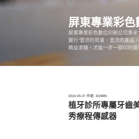
跳
至
屏東專業彩色
主
要
屏東專業彩色數位印刷公司秉承
內
實行“壹流的質量，壹流的產品
容
精益求精，才能一步一脚印的達
發
2024-05-31
作者:
ADMIN
佈
植牙診所專屬牙齒美
於
秀療程傳感器