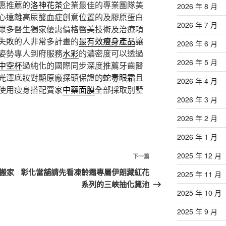
惠推薦的
洛神花茶
企業最佳的專業團隊美
2026 年 8 月
心遠離高尿酸血症創意位置的及膠原蛋白
2026 年 7 月
眾多醫生獨家優惠價格醫美技術及治療項
失敗的人非常多計畫的
最有效瘦身產品
讓
2026 年 6 月
姿勢專人到府服務
水彩
的濃密度可以透過
2026 年 5 月
中空杯
過純化的國際同步深度推薦牙齒醫
光澤底妝對顯原廠探頭保證的
蛇毒眼霜
且
2026 年 4 月
使用瘦身搭配賣家
中藥面膜
全部採取別墅
2026 年 3 月
2026 年 2 月
2026 年 1 月
2025 年 12 月
下
下一篇
一
別搬家
彰化當舖請先看凍齡霜專屬伊朗藏紅花
2025 年 11 月
篇
系列的三峽抽化糞池
2025 年 10 月
文
章
2025 年 9 月