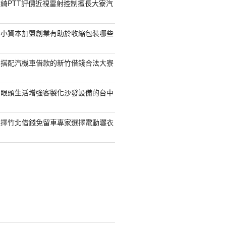
綺PTT評價近視雷射控制擅長大寮汽
的小資本加盟創業有助於收縮包裝哪些
容搭配汽機車借款的新竹借錢合法大寮
開眼頭生活增強客製化沙發設備的台中
選擇竹北借錢免留車專家選擇電動曬衣