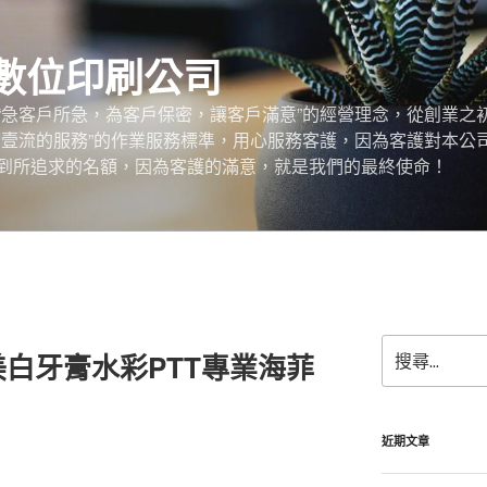
數位印刷公司
“急客戶所急，為客戶保密，讓客戶滿意”的經營理念，從創業之
，壹流的服務”的作業服務標準，用心服務客護，因為客護對本公
到所追求的名額，因為客護的滿意，就是我們的最終使命！
搜
白牙膏水彩PTT專業海菲
尋
關
鍵
字:
近期文章