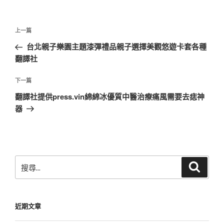
文
上
上一篇
章
一
台北親子樂園主題漆彈禮品親子選擇美觀悠遊卡套各種
導
篇
翻譯社
覽
文
章
下
下一篇
一
翻譯社提供press.vin綿綿冰優質中醫治療痛風需要去痣神
篇
器
文
章
搜
搜
尋
尋
關
鍵
近期文章
字: