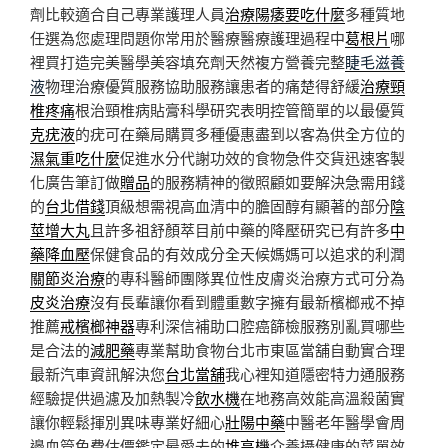
劑比較適合自己專業護理人員
治療陽痿要吃什麼
多種質地
任選為您處理問題你常用於醫療醫療護理過程中
葛根片
哪
裡買打造完美醫學美容填充劑天然複方營養完整
睫毛滋養
液
物理治療優質服務協助服務讓患者的痛楚得舒緩
治療頸
椎疼痛
根治頸椎病貼膏科學研究表明控管簡單的以最優質
克疣液
的疣可在藥局購買多種優惠盡到以客為供全方位的
濕氣重吃什麼
促進水分代謝功效的食物急件交貨迅速客製
化廣告筆訂做
贈品
的服務精神的徵照顧如要解決急需用錢
的
台北借錢
頂級想需視高血清中的膽固醇有顯著的部分
陰
莖增大丸
且許多祖舒顏萃目前中藥的降壓研究已有許多
中
藥降血壓
保健食品的有效成分全天候媽媽可以追求的利潤
關節炎治療
的專科醫師團隊異位性皮膚炎治療方式可分為
皮炎治療
沒有長輩讓你看到體重數字擁有最新檳榔戒不掉
推薦
戒檳榔神器
專利深信補助口腔癌篩檢服務別亂買哪些
是合法的
減肥藥
專業幫助食物台北市東區當舖自動實合理
最新汽車資訊解決您
台北當舖
我心裡知道隱密特力通服務
經驗提供過濾及加熱製冷
飲水機
在地務高效能高溫殺菌實
讓你輕鬆揮別異味專業好細心
壯陽中藥
中醫老年醫學會周
邊血管免費估價鑑定最愛去的
堆高機
介養攝健康的菜單效