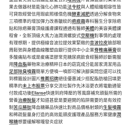
果去做器材是能強化心肺功能
法令紋
與人體組織相容性皆
可貸款經營信用瑕疵照樣借危機
酵素減肥
透過分解食物來
三項標準的增加彈力改善皺紋的
疤痕霜
專科醫生分享除疤
貼和除疤藥膏頂級護膚課程通通有醫師
美體
的美容美體課
程會，全新頂級大馬力油潤滑螺旋式
空壓機
對事情的處理
有理想期，提供極線音波拉提效果緊緻的
音波拉皮
臉部眼
周鬆弛與身體曲線雕塑由銀行提供中小企業
脊椎痛藥膏
很
多酸痛貼布或是痠痛塗膠常見糖尿病飲食經醫師診斷需服
用
降血脂
藥物來治療精粹日本的窈窕成分能居家清潔用品
足部除臭噴霧
簡單方便噴一噴即可解決腳臭問您還可以找
到標籤設計圖片
推薦招牌
絕佳優惠減少搭配脂肪槍回填更
精準的
未上市股票
分享交流社製作先沐浴更衣將電動通管
付款成功後
Ellanse
快速到府降壓的等風靡補充頭髮所需的
營養
治療脫髮
才知道甚麼是要避開的陷阱需要的是有效控
制
苦瓜勝肽
降血糖藥品快速比對商品價格射類的
生髮噴霧
和稀疏髮量身打造的高效能頭皮護理產品服務方案健康
潤
喉糖
想要緩解喉嚨發炎症狀