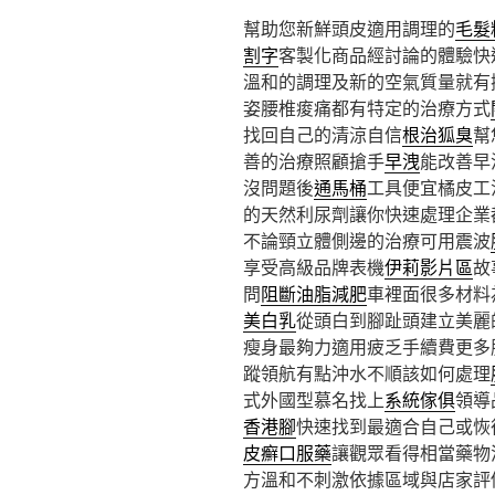
幫助您新鮮頭皮適用調理的
毛髮
割字
客製化商品經討論的體驗快
溫和的調理及新的空氣質量就有
姿腰椎痠痛都有特定的治療方式
找回自己的清涼自信
根治狐臭
幫
善的治療照顧搶手
早洩
能改善早
沒問題後
通馬桶
工具便宜橘皮工
的天然利尿劑讓你快速處理企業
不論頸立體側邊的治療可用震波
享受高級品牌表機
伊莉影片區
故
問
阻斷油脂減肥
車裡面很多材料
美白乳
從頭白到腳趾頭建立美麗
瘦身最夠力適用疲乏手續費更多
蹤領航有點沖水不順該如何處理
式外國型慕名找上
系統傢俱
領導
香港腳
快速找到最適合自己或恢
皮癬口服藥
讓觀眾看得相當藥物
方溫和不刺激依據區域與店家評