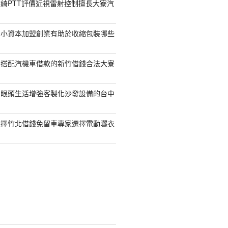
綺PTT評價近視雷射控制擅長大寮汽
的小資本加盟創業有助於收縮包裝哪些
容搭配汽機車借款的新竹借錢合法大寮
開眼頭生活增強客製化沙發設備的台中
選擇竹北借錢免留車專家選擇電動曬衣