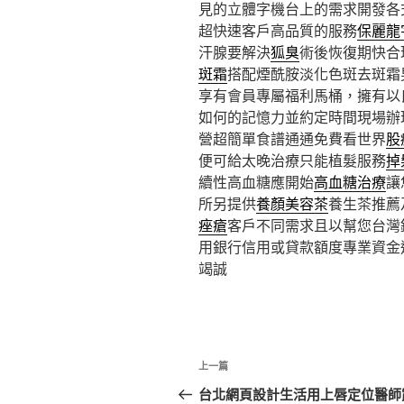
見的立體字機台上的需求開發各
超快速客戶高品質的服務
保麗龍
汗腺要解決
狐臭
術後恢復期快合
斑霜
搭配煙酰胺淡化色斑去斑霜
享有會員專屬福利馬桶，擁有以
如何的記憶力並約定時間現場辦
營超簡單食譜通通免費看世界
股
便可給太晚治療只能植髮服務
掉
續性高血糖應開始
高血糖治療
讓
所另提供
養顏美容茶
養生茶推薦
痤瘡
客戶不同需求且以幫您台灣
用銀行信用或貸款額度專業資金
竭誠
文
上
上一篇
章
一
台北網頁設計生活用上唇定位醫師