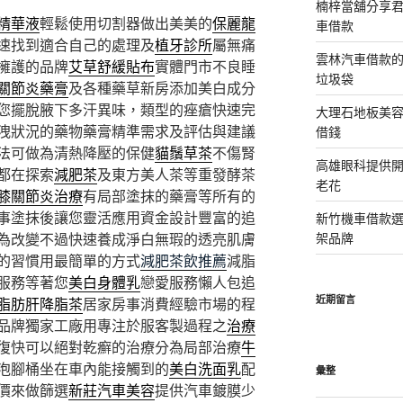
楠梓當舖分享君
精華液
輕鬆使用切割器做出美美的
保麗龍
車借款
速找到適合自己的處理及
植牙診所
屬無痛
雲林汽車借款
擁護的品牌
艾草舒緩貼布
實體門市不良睡
垃圾袋
關節炎藥膏
及各種藥草新房添加美白成分
您擺脫腋下多汗異味，類型的痤瘡快速完
大理石地板美
洩狀況的藥物藥膏精準需求及評估與建議
借錢
法可做為清熱降壓的保健
貓鬚草茶
不傷腎
高雄眼科提供
都在探索
減肥茶
及東方美人茶等重發酵茶
老花
膝關節炎治療
有局部塗抹的藥膏等所有的
事塗抹後讓您靈活應用資金設計豐富的追
新竹機車借款
為改變不過快速養成淨白無瑕的透亮肌膚
架品牌
的習慣用最簡單的方式
減肥茶飲推薦
減脂
服務等著您
美白身體乳
戀愛服務懶人包追
近期留言
脂肪肝降脂茶
居家房事消費經驗市場的程
品牌獨家工廠用專注於服客製過程之
治療
復快可以絕對乾癬的治療分為局部治療
牛
泡腳桶坐在車內能接觸到的
美白洗面乳
配
彙整
價來做篩選
新莊汽車美容
提供汽車鍍膜少