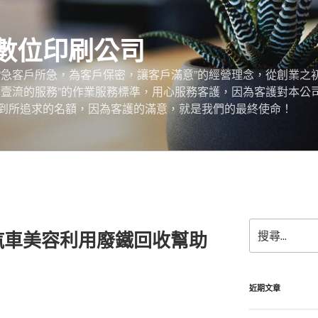
數位印刷公司
“急客戶所急，為客戶保密，讓客戶滿意”的經營理念，從創業之
，壹流的服務”的作業服務標準，用心服務客護，因為客護對本公
到所追求的名額，因為客護的滿意，就是我們的最終使命！
搜
汽車美容利用廢鐵回收幫助
尋
關
鍵
字:
近期文章