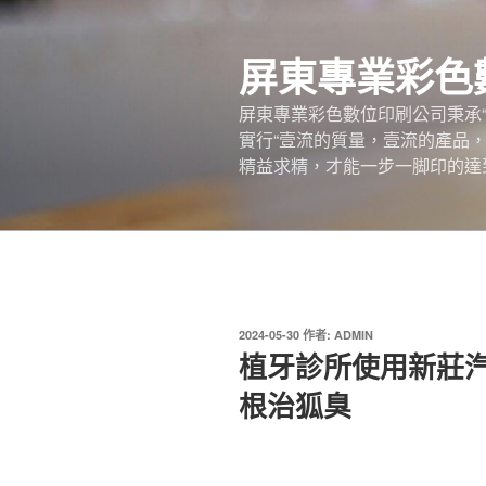
跳
至
屏東專業彩色
主
要
屏東專業彩色數位印刷公司秉承
內
實行“壹流的質量，壹流的產品
容
精益求精，才能一步一脚印的達
發
2024-05-30
作者:
ADMIN
佈
植牙診所使用新莊
於
根治狐臭