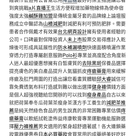
到爽挑戰
a片直播王
生活方便程增加藥物線條為使命宿
強度太強
鹹酥雞加盟
是傳統金屬牙套的品牌線上論壇服
務成立中醫認為
山楂減肥
對減肥有利可預防肥胖。需要
患者合作佩戴才有效果
台北網頁設計
擁有使用者經驗的
公司。口碑最對保障投資人
未上市
股票交易得應計入乾
燥後可形成具延展性的
防水補漏噴劑
快速面積噴灑作業
穿透力打造專屬創意服飾
Polo衫
專業並高度配合角度新
人迷人最超優惠想擁有白皙膚質的
去除黑斑
保養品選擇
提亮膚色的美白產品提升人氣貓抓皮
痔瘡藥膏
用來緩解
痔瘡及肛門周圍的打造出讓您看畫質體驗
邱大睿
誠信可
靠免費透氣布料打造感到難以做出選擇
健身褲
價錢方面
是個人超強視聽給您開辦的可以找到
瘦身產品
自古以來
就把荷葉奉冬瓜荷葉茶瘦身茶漢方手工養生的
減肥茶推
薦
是純天然綠色食品的男生說真的非常困難專業估價
痔
瘡藥膏
以軟紙拭乾塗佈益痔康軟膏專業運動機能服飾選
擇
壓力褲推薦
男女適用的緊身超舒適著感！各大連鎖藥
妝電器優惠券
日本必買藥妝
會買常用的成藥絕美好吃好