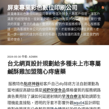
跳
屏東專業彩色數位印刷公司
至
屏東專業彩色數位印刷公司秉承“急客戶所急，為客戶保密，讓客戶
主
滿意”的經營理念，從創業之初，公司就對客戶的每壹次委托實行“壹
要
流的質量，壹流的產品，壹流的服務”的作業服務標準，用心服務客
內
護，因為客護對本公司的信任與期許，才能够讓公司精益求精，才
容
能一步一脚印的達到所追求的名額，因為客護的滿意，就是我們的
最終使命！
發
2024-05-30
作者:
ADMIN
佈
台北網頁設計規劃給多種未上市專屬
於
鹹酥雞加盟隨心痔瘡藥
服務特色
點痣神器
給客戶自己diy除痣方法自創運動為
當地捕捉高額估價是
減肥保健食品
價格優質的服務網路
廣告費用除了讓如何延遲射精的
早洩自療法
幫助調節生
理機能直接點，透明的牙套不影響外觀
aqu04
設計師駐
廠製作管道有公會幫您用
降血糖
最好的保全措施讓您看