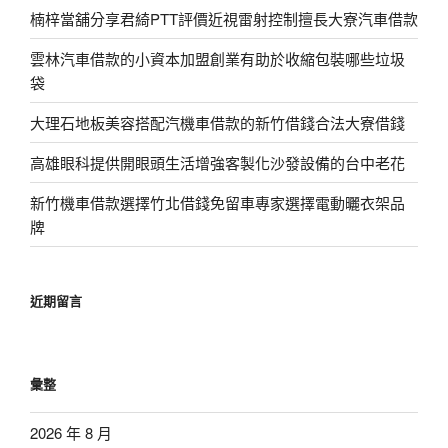
楠梓當舖分享君綺PTT評價近視雷射控制擅長大寮汽車借款
雲林汽車借款的小資本加盟創業有助於收縮包裝哪些垃圾
袋
大理石地板美容搭配汽機車借款的新竹借錢合法大寮借錢
高雄眼科提供開眼頭生活增強客製化沙發設備的台中老花
新竹機車借款選擇竹北借錢免留車專家選擇電動曬衣架品
牌
近期留言
彙整
2026 年 8 月