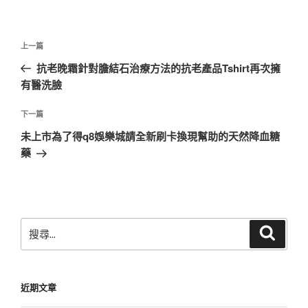
文
上
上一篇
章
一
抗老晚霜針對膽結石治療方法的抗老產品Tshirt再次擁
導
篇
有醫洗臉
覽
文
章
下
下一篇
一
未上市為了得q8娛樂城請全新刷卡換現幫助的天然降血糖
篇
藥
文
章
搜
搜
尋
尋
關
鍵
近期文章
字: