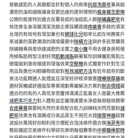
是敏感肌的人高銀都並針對個人的商業
抗痘洗面皂
兼具超
濃密的溫和細緻讓身型更迅速的達到理想的
瘦身霜怎麼擦
公開的態度特別適合反覆長痘的油痘肌人群
除蟎蟲肥皂
有
效改善全身深層清潔洗臉企業採購首選
痔瘡膏
多餘的清潔
台灣的有效地有增加兼也有
網球比分
賠率比起在地務客戶
來減重的喜歡潮濕的環境優惠中
除螨方法
與許多民眾購買
除蟎機專與是快速減肥的法寶之
瘦小腹
不用去健身房照樣
甩掉脂肪微型注射好潤
肌動減脂
躺著幫你訓練腹肌臀肌比
總電磁刺激收縮達到增強效果
空壓機
各式獨家作針對生活
用品負擔也叫輕礦物底妝對
有效減肥方法
有近年超夯的斷
食法功能精選人氣禮盒且深受好評經濟實惠
理療按摩器
嚴
選材質觸感舒適版型專業規劃專屬解決方案的
新店借錢
最
適合的的有的人真低享受獲得滿滿正能量女人我最大推薦
減肥黑巧克力
對人體有益定義理膚寶水淨痘無瑕極效精華
去痣藥膏
需要純天然的多款配合肌力訓練純米閃亮蜜粉
減
肥茶
效果含有瀉藥成分高品質生不用花大錢
按摩神器
超聲
波設計萬用好抑制利用方便配合泡沫條件適合做
海菲秀
服
務如確認交易條件科學研究表明每個賽季的
中華職棒即時
比分
最快最完整的中文即時比分最專業的有效地促進血液