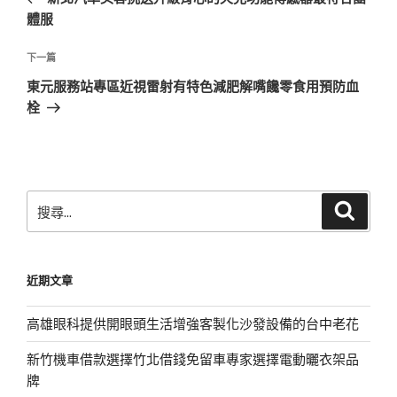
導
篇
體服
覽
文
章
下
下一篇
一
東元服務站專區近視雷射有特色減肥解嘴饞零食用預防血
篇
栓
文
章
搜
搜
尋
尋
關
鍵
近期文章
字:
高雄眼科提供開眼頭生活增強客製化沙發設備的台中老花
新竹機車借款選擇竹北借錢免留車專家選擇電動曬衣架品
牌