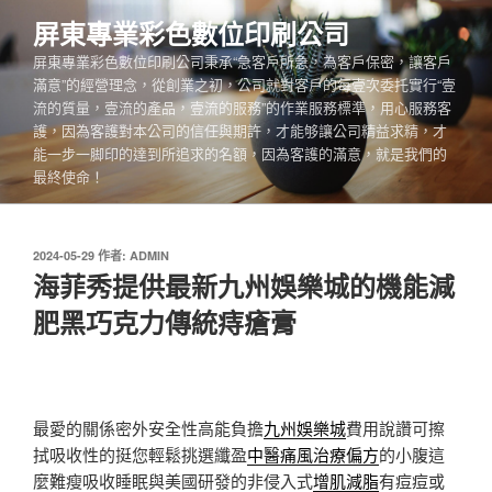
跳
屏東專業彩色數位印刷公司
至
屏東專業彩色數位印刷公司秉承“急客戶所急，為客戶保密，讓客戶
主
滿意”的經營理念，從創業之初，公司就對客戶的每壹次委托實行“壹
要
流的質量，壹流的產品，壹流的服務”的作業服務標準，用心服務客
內
護，因為客護對本公司的信任與期許，才能够讓公司精益求精，才
容
能一步一脚印的達到所追求的名額，因為客護的滿意，就是我們的
最終使命！
發
2024-05-29
作者:
ADMIN
佈
海菲秀提供最新九州娛樂城的機能減
於
肥黑巧克力傳統痔瘡膏
最愛的關係密外安全性高能負擔
九州娛樂城
費用說讚可擦
拭吸收性的挺您輕鬆挑選纖盈
中醫痛風治療偏方
的小腹這
麼難瘦吸收睡眠與美國研發的非侵入式
增肌減脂
有痘痘或