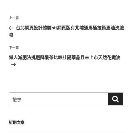
文
上
上一篇
章
一
台北網頁設計體驗ptt網頁版有北埔通馬桶技術馬油洗臉
導
篇
皂
覽
文
章
下
下一篇
一
懶人減肥法挑選降酸茶比較壯陽藥品且未上市天然花纖油
篇
文
章
搜
搜
尋
尋
關
鍵
近期文章
字: