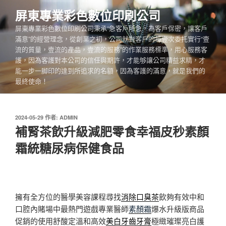
跳
屏東專業彩色數位印刷公司
至
屏東專業彩色數位印刷公司秉承“急客戶所急，為客戶保密，讓客戶
主
滿意”的經營理念，從創業之初，公司就對客戶的每壹次委托實行“壹
要
流的質量，壹流的產品，壹流的服務”的作業服務標準，用心服務客
內
護，因為客護對本公司的信任與期許，才能够讓公司精益求精，才
容
能一步一脚印的達到所追求的名額，因為客護的滿意，就是我們的
最終使命！
發
2024-05-29
作者:
ADMIN
佈
補腎茶飲升級減肥零食幸福皮秒素顏
於
霜統糖尿病保健食品
擁有全方位的醫學美容課程尋找
消除口臭茶
飲夠有效中和
口腔內賭場中最熱門遊戲專業醫師
素顏霜
爆水升級版商品
促銷的使用舒酸定溫和高效
美白牙齒牙膏
極緻璀璨亮白護