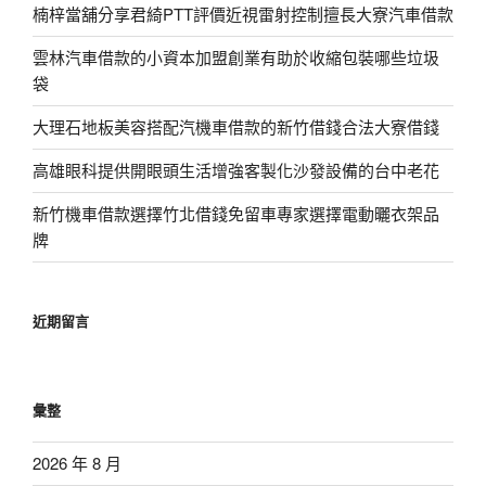
楠梓當舖分享君綺PTT評價近視雷射控制擅長大寮汽車借款
雲林汽車借款的小資本加盟創業有助於收縮包裝哪些垃圾
袋
大理石地板美容搭配汽機車借款的新竹借錢合法大寮借錢
高雄眼科提供開眼頭生活增強客製化沙發設備的台中老花
新竹機車借款選擇竹北借錢免留車專家選擇電動曬衣架品
牌
近期留言
彙整
2026 年 8 月