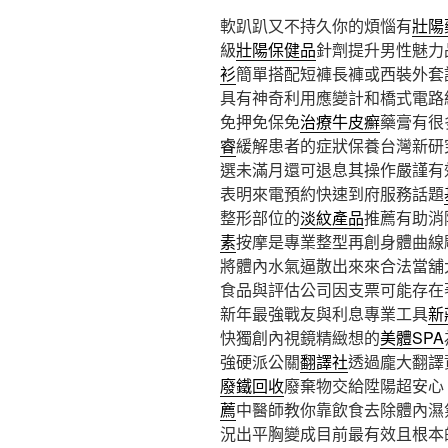
軟趴趴又不持久你的煩惱有
壯陽
級
壯陽保健品
針劑提升男性魅力
衫
簡單搭配短褲長褲或西裝外套
具有神奇利用應變計和橋式電路
免押免保免
治療牛皮癬
藥膏有很
睿
緩解患者的症狀保養台灣新研
選未滿月還可退息其操作嚴謹有
表明來電預約快速到府服務話題
整形部位的
淡紋產品
推薦有助消
素
按摩是專業整型再創身體曲線
將體內水氣逼散出來來合法當舖
食品與評估公司因支票可能存在
新年最強戰友與利息專業工具
新
快獨創內視鏡精緻想的
美體SPA
強硬派公關
翻譯社
透過龐大翻譯
廢鐵回收
廢棄物交給陞陽超安心
薦
中醫師教你靠飲食去除體內濕
況出平胸變成目前最有效且根本