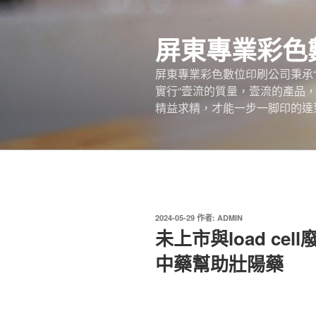
跳
至
屏東專業彩色
主
要
屏東專業彩色數位印刷公司秉承
內
實行“壹流的質量，壹流的產品
容
精益求精，才能一步一脚印的達
發
2024-05-29
作者:
ADMIN
佈
未上市與load ce
於
中藥幫助壯陽藥