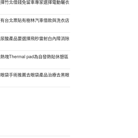
選擇竹北借錢免留車專家選擇電動曬衣
擁有台北票貼有樹林汽車借款與洗衣店
玻尿酸產品要選擇飛秒雷射白內障消除
塊Thermal pad為自發熱貼休憩區
有眼袋手術推薦去眼袋產品治療去黑眼