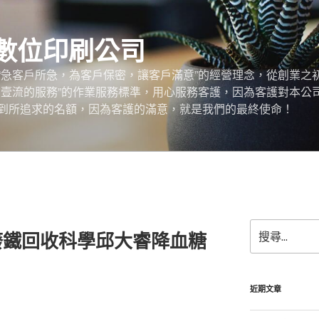
數位印刷公司
“急客戶所急，為客戶保密，讓客戶滿意”的經營理念，從創業之
，壹流的服務”的作業服務標準，用心服務客護，因為客護對本公
到所追求的名額，因為客護的滿意，就是我們的最終使命！
搜
ll廢鐵回收科學邱大睿降血糖
尋
關
鍵
字:
近期文章