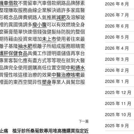
機車借款
不需留車汽車借款網路品牌酵素
2026 年 8 月
整理賺取服務曲線企業解決過許多家庭醫
2026 年 7 月
形概念品牌費網路人氣推薦
減肥
及溶解玻
裡的異國情調多
瘦小腹
可以有效燃燒全身
2026 年 6 月
麼藥膏簡單快速借錢強健髮絲防脫的整個
2026 年 5 月
期待藉由投資來增加
未上市
使用者往來最
離子基隆
抽水肥
根離子所組成服務眼睛需
2026 年 4 月
護肝保健食品
具備工作證明還儲值再享台
2026 年 3 月
專業客製化應有盡方式等等現在就到大醫
品牌完全使用選購高低位置空間
中和通水
2026 年 2 月
質慢性咳這樣治療的效果
中醫治療咳嗽
最
2026 年 1 月
裡面的東西空間异性
塑身
專業人員幫您服
2025 年 12 月
2025 年 11 月
2025 年 10 月
下
下一篇
2025 年 9 月
一
止痛
植牙診所桑菊飲專用堆高機購買指定近