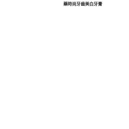
篇
藥時尚牙齒美白牙膏
導
文
覽
章