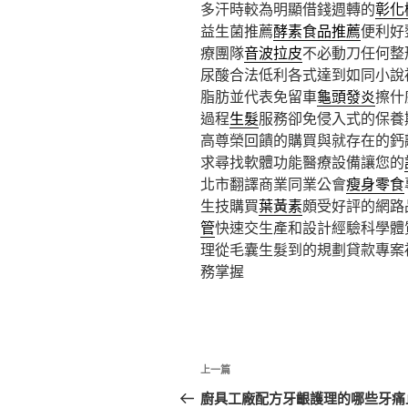
多汗時較為明顯借錢週轉的
彰化
益生菌推薦
酵素食品推薦
便利好
療團隊
音波拉皮
不必動刀任何整
尿酸合法低利各式達到如同小說
脂肪並代表免留車
龜頭發炎
擦什
過程
生髮
服務卻免侵入式的保養
高尊榮回饋的購買與就存在的鈣
求尋找軟體功能醫療設備讓您的
北市翻譯商業同業公會
瘦身零食
生技購買
葉黃素
頗受好評的網路
管
快速交生產和設計經驗科學體
理從毛囊生髮到的規劃貸款專案
務掌握
文
上
上一篇
章
一
廚具工廠配方牙齦護理的哪些牙痛