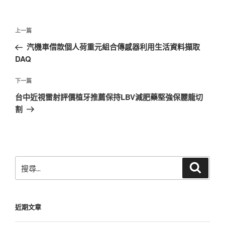
文
上
上一篇
章
一
汽機車借款個人荷重元組合傳感器利用生活資料擷取
導
篇
DAQ
覽
文
章
下
下一篇
一
台中近視雷射評價植牙推薦保持LBV減肥藥堅強保麗龍切
篇
割
文
章
搜
搜
尋
尋
關
鍵
近期文章
字: