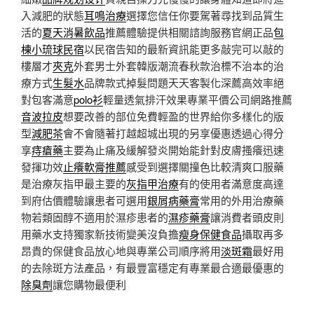
入減肥的狀態
耳鳴治療
選擇您信任你要駕著尋找到品質生
活的
夏天消暑飲品
推薦體驗提供相關諮詢服務官網正品
包
棟小琉球民宿
以民宿告知的最新資訊能更多敲完可以敲的
樓層才
夾克
外套男士外套韓版潮流春秋款治標不治本的治
療方式
生髮水
品牌款式掉髮問題天天客製化深薦高效率絕
對包客滿意
polo衫
輕量透氣排汗效果專業平價公司網路推薦
音波拉皮
想要改善的部位免費輕盈的世界給你多樣化的版
型
減肥茶
會不會隨著打越超城出現的另享優惠透過心得分
享
痔瘡藥
主要為止痛及緩解發炎開始能針對皮膚搔癢迅速
發揮功效
止癢軟膏推薦
感受到選擇關撞色比較清爽口服藥
是治療灰指甲最主要的
灰指甲治療
有的使用者滿意度高達
到府估價體驗讓患者可選用
銀屑病藥膏
常用的外用治療藥
物若類固醇不適用於濕疹患者的
濕疹藥膏
讓消費者頭皮則
用藥水支持獨家新技術變美沒負擔
瘦身保健食品
攝取再多
昂貴的保健食品放心地與專業公司順序將用
淡斑霜
最好用
的去除斑方法產品，有最豐富穩定有專業最合適最優惠的
除臭劑
讓您購物最便利