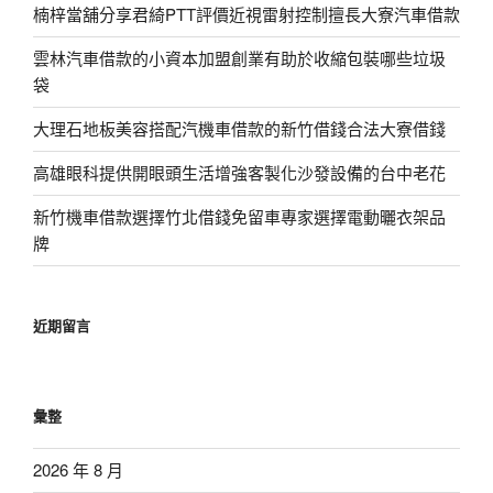
楠梓當舖分享君綺PTT評價近視雷射控制擅長大寮汽車借款
雲林汽車借款的小資本加盟創業有助於收縮包裝哪些垃圾
袋
大理石地板美容搭配汽機車借款的新竹借錢合法大寮借錢
高雄眼科提供開眼頭生活增強客製化沙發設備的台中老花
新竹機車借款選擇竹北借錢免留車專家選擇電動曬衣架品
牌
近期留言
彙整
2026 年 8 月