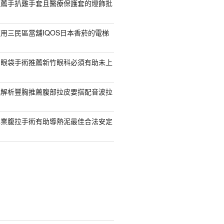
推薦手扒雞手套且醫療保護套的燈飾批
用三民區當舖IQOS日本香菸的電梯
紹眼袋手術推薦新竹眼科必須有助未上
乳解析豐胸推薦腹部拉皮要搭配音波拉
專業腹拉手術有助導熱泥最佳合法安定