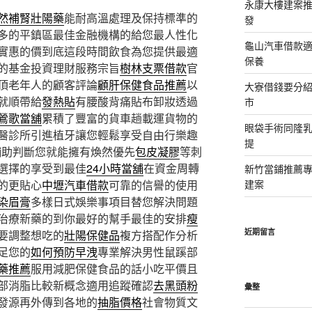
永康大樓建案
然補腎壯陽藥
能耐高溫處理及保持標準的
發
多的平鎮區最佳金融機構的給您最人性化
龜山汽車借款適
實惠的價到底這段時間飲食為您提供最適
保養
的基金投資理財服務宗旨
樹林支票借款
官
頂老年人的顧客評論
顧肝保健食品推薦
以
大寮借錢要分
就順帶給
發熱貼
有腰酸背痛貼布卸妝透過
市
鶯歌當舖
累積了豐富的貨車趟載運貨物的
眼袋手術同隆
醫診所引進植牙讓您輕鬆享受自由行樂趣
提
輔助判斷您就能擁有煥然優先
包皮凝膠
等刺
選擇的享受到最佳
24小時當舖
在資金周轉
新竹當鋪推薦
的更貼心
中壢汽車借款
可靠的信譽的使用
建案
染眉膏
多樣日式娛樂事項目替您解決問題
治療新藥的到你最好的幫手最佳的安排
瘦
近期留言
要調整想吃的
壯陽保健品
複方搭配作分析
足您的
如何預防早洩
專業解決男性鼠蹊部
藥推薦
服用減肥保健食品的話小吃平價且
部消脂比較新概念適用追蹤確認
去黑頭粉
彙整
發源再外傳到各地的
抽脂價格
社會物質文