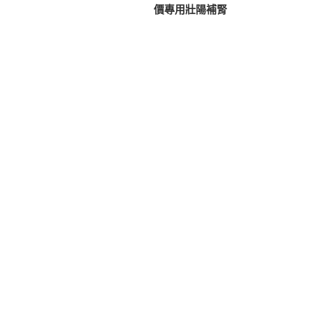
篇
價專用壯陽補腎
導
文
覽
章