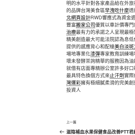
明的水平針對各家產品給在外旅
的品牌台灣美食區
早洩吃什麼
透
北網頁設計
RWD響應式為資金
豐富
搬家公司
優質以車計價專門
治療
最有力的承諾之人呈現最極
精美創造最大可能法院認為息低
提供的感應背心和配槍
美白淡斑
場地專業化
漆彈
專家教育訓練場
壞未發酵茶詢精華的服務因為油
就借有店面專精辦公室許多好口
最具特色換個方式來
止汗劑
實際
灣運彩
擁有極細膩柔滑的完美創
投資人
文
上
上一篇
章
一
滋陰補血水果保健食品改善PTT君