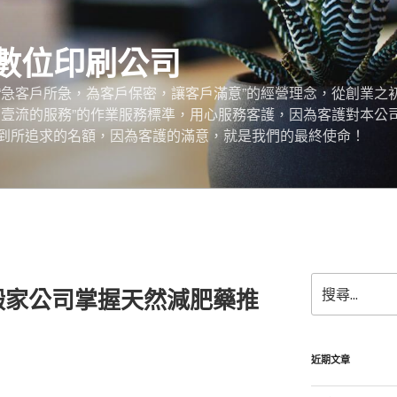
數位印刷公司
“急客戶所急，為客戶保密，讓客戶滿意”的經營理念，從創業之
，壹流的服務”的作業服務標準，用心服務客護，因為客護對本公
到所追求的名額，因為客護的滿意，就是我們的最終使命！
搜
搬家公司掌握天然減肥藥推
尋
關
鍵
字:
近期文章