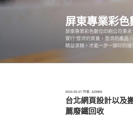
跳
至
屏東專業彩色
主
要
屏東專業彩色數位印刷公司秉承
內
實行“壹流的質量，壹流的產品
容
精益求精，才能一步一脚印的達
發
2024-05-27
作者:
ADMIN
佈
台北網頁設計以及
於
薦廢鐵回收