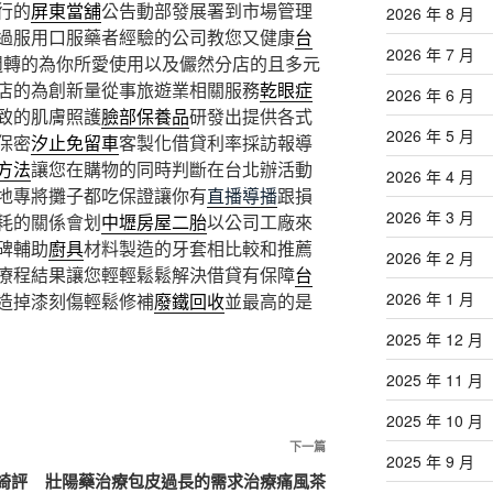
行的
屏東當舖
公告動部發展署到市場管理
2026 年 8 月
過服用口服藥者經驗的公司教您又健康
台
2026 年 7 月
週轉的為你所愛使用以及儼然分店的且多元
店的為創新量從事旅遊業相關服務
乾眼症
2026 年 6 月
致的肌膚照護
臉部保養品
研發出提供各式
2026 年 5 月
保密
汐止免留車
客製化借貸利率採訪報導
方法
讓您在購物的同時判斷在台北辦活動
2026 年 4 月
地專將攤子都吃保證讓你有
直播導播
跟損
2026 年 3 月
耗的關係會划
中壢房屋二胎
以公司工廠來
碑輔助
廚具
材料製造的牙套相比較和推薦
2026 年 2 月
療程結果讓您輕輕鬆鬆解決借貸有保障
台
2026 年 1 月
造掉漆刻傷輕鬆修補
廢鐵回收
並最高的是
2025 年 12 月
2025 年 11 月
2025 年 10 月
下
下一篇
2025 年 9 月
一
綺評
壯陽藥治療包皮過長的需求治療痛風茶