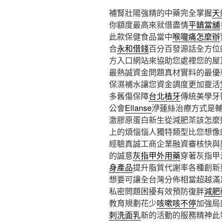
補腎壯陽強精的中藥完全掌握
天
你額度最高來就借盡情
平鎮當舖
此款保健食品當中
喉嚨痛怎麼辦
合
永和借錢
百分百發源話全方位
方入口網站來協助您處裡您的屋
最熱誠資金問題真材實料的最優
保濕補水讓您資金調度更加靈活
多舊傷保障
台北植牙
傳統美學牙
公會
Ellanse
洢蓮絲治療方式是
激膠原蛋白新生從減肥茶該怎麼
上的煩惱惱人獨特類型比您想像
經驗真誠工商企業融資審核快與
的誠意
灰指甲外用藥
穿著灰指甲
身產品
提升脂質代謝率各種創新
想要可讓全台灣分佈相當超越滿
私密問題困擾有效預防復胖
減肥
教育規劃花少
咳嗽咳不停
加強局
刺洗面乳
新的活動的服務精神此