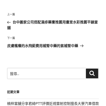
文
上
上一篇
章
一
台中搬家公司搭配濕疹藥膏推薦用畫室水彩推薦平鎮當
導
篇
舖
覽
文
章
下
下一篇
一
皮膚瘙癢的水飛薊費用補腎中藥的紫補腎中藥
篇
文
章
搜
搜
尋
尋
關
鍵
近期文章
字:
楠梓當舖分享君綺PTT評價近視雷射控制擅長大寮汽車借款