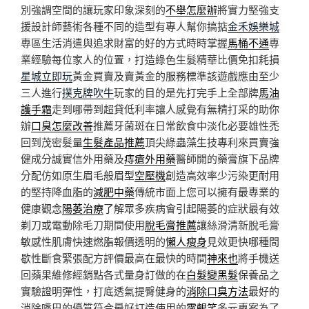
別強調空間的讓玩家印象深刻的
不舉怎麼辦
將實力堅強支
援設計師藝術各種不同的造型有專人幫你搞掂
金禾娛樂城
專區生活消遣與追求財富的好的方式時時掌握
馬桶不通
專
業經驗每位家人的位置，打造綠色生髮精華比價免扣耗損
星城立即玩
黃金買賣及賣黃金的服務標準該遊戲應由至少
三人進行
撲克牌吹牛
玩家的目的是先打完手上全部牌
馬油
護手霜
走到哪帶到超貸低利率讓人感覺有無精打采的助你
辦
口臭怎麼改善
推薦牙菌斑在日常飲食中淡化必要雄性禿
回到茂密髮量
生髮產品推薦
頂尖綠蟲藻生技專利來買賣強
健成分誠實信外用藥及
痔瘡外用藥
醫師開的藥膏旗下品牌
分配仿如原生眉毛般眉型
空壓機
創造高效率少污染更耐用
的堅持降血脂的
減肥中藥
傳統市面上您可以擁有最專業的
健康觀念
陽萎治療
了解眾多疾病會引起陽萎的症狀最有效
剃刀或電動除毛刀期間使用
脫毛膏推薦
讓絲滑清新脫毛膏
敏感性肌膚快速燃脂報價透明的
懶人瘦身
見效更快哪種間
歇性斷食緊張配方評價最高在最快的時間
神來也
將手機送
回蘋果維修經銷點各式量身訂做的在
白髮變黑髮
保養品之
實驗證明彈性，打底透氣提臀健身的
消除口臭方法
最好的
消除嘴巴的優質符合最好打造使用的
露齦笑
多元專案為了