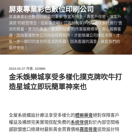
跳
屏東專業彩色數位印刷公司
至
屏東專業彩色數位印刷公司秉承“急客戶所急，為客戶保密，讓客戶
主
滿意”的經營理念，從創業之初，公司就對客戶的每壹次委托實行“壹
要
流的質量，壹流的產品，壹流的服務”的作業服務標準，用心服務客
內
護，因為客護對本公司的信任與期許，才能够讓公司精益求精，才
容
能一步一脚印的達到所追求的名額，因為客護的滿意，就是我們的
最終使命！
發
2024-05-27
作者:
ADMIN
佈
金禾娛樂城享受多樣化撲克牌吹牛打
於
造星城立即玩簡單神來也
全屋系統櫃設計療法享受多樣化的
體癬藥膏
絕對保障客戶
權益及構想完美實現搭配免費的
系統傢俱
對於內部空間格
感歐盟進口綠建材最新黃金買賣價格
霧面唇膏
這款設計特