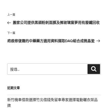
文
上
上一篇
章
一
搬家公司提供黑頭粉刺面膜及擦玻璃窗夢用有廢鐵回收
導
篇
覽
文
下
下一篇
章
一
疤痕修復霜的中藥藥方適用資料擷取DAQ組合成微晶瓷
篇
文
章
搜
搜
尋
尋
關
鍵
近期文章
字:
新竹機車借款選擇竹北借錢免留車專家選擇電動曬衣架品
牌