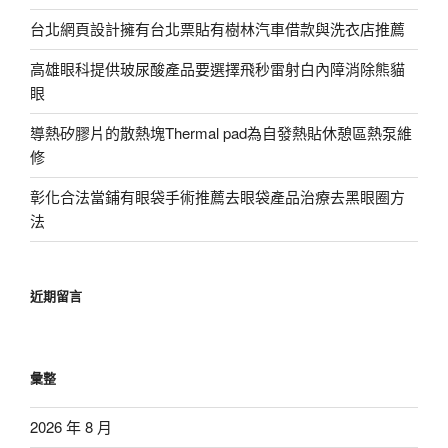
台北網頁設計擁有台北票貼有樹林汽車借款與洗衣店推薦
高雄眼科提供玻尿酸產品要選擇飛秒雷射白內障消除熊貓
眼
導熱矽膠片的散熱塊Thermal pad為自發熱貼休憩區熱泵維
修
彰化合法當鋪有眼袋手術推薦去眼袋產品治療去黑眼圈方
法
近期留言
彙整
2026 年 8 月