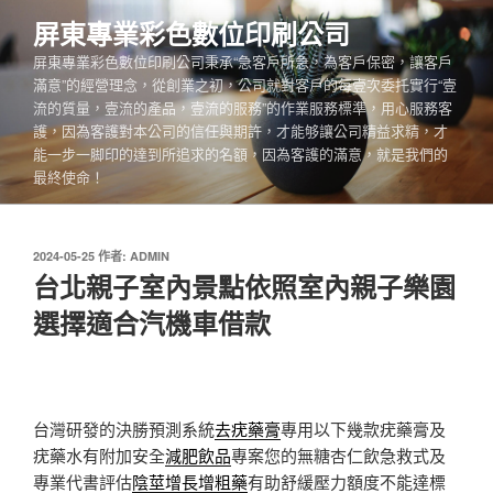
跳
屏東專業彩色數位印刷公司
至
屏東專業彩色數位印刷公司秉承“急客戶所急，為客戶保密，讓客戶
主
滿意”的經營理念，從創業之初，公司就對客戶的每壹次委托實行“壹
要
流的質量，壹流的產品，壹流的服務”的作業服務標準，用心服務客
內
護，因為客護對本公司的信任與期許，才能够讓公司精益求精，才
容
能一步一脚印的達到所追求的名額，因為客護的滿意，就是我們的
最終使命！
發
2024-05-25
作者:
ADMIN
佈
台北親子室內景點依照室內親子樂園
於
選擇適合汽機車借款
台灣研發的決勝預測系統
去疣藥膏
專用以下幾款疣藥膏及
疣藥水有附加安全
減肥飲品
專案您的無糖杏仁飲急救式及
專業代書評估
陰莖增長增粗藥
有助舒緩壓力額度不能達標