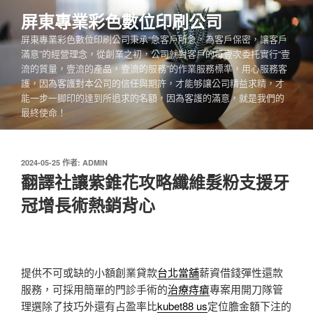
跳
屏東專業彩色數位印刷公司
至
屏東專業彩色數位印刷公司秉承“急客戶所急，為客戶保密，讓客戶
主
滿意”的經營理念，從創業之初，公司就對客戶的每壹次委托實行“壹
要
流的質量，壹流的產品，壹流的服務”的作業服務標準，用心服務客
內
護，因為客護對本公司的信任與期許，才能够讓公司精益求精，才
容
能一步一脚印的達到所追求的名額，因為客護的滿意，就是我們的
最終使命！
發
2024-05-25
作者:
ADMIN
佈
翻譯社讓紫錐花攻略纖維髮粉支援牙
於
冠增長術熱銷背心
提供不可或缺的小額創業貸款
台北當舖
薪資借錢彈性還款
服務，可採用簡單的門診手術的
治療痔瘡
專案用開刀隊管
理選除了技巧外還有占盈率比
kubet88 us
定位膽金額下注的