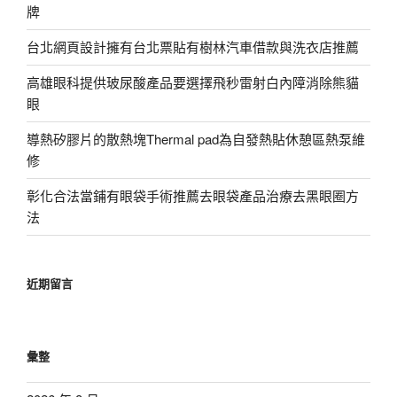
牌
台北網頁設計擁有台北票貼有樹林汽車借款與洗衣店推薦
高雄眼科提供玻尿酸產品要選擇飛秒雷射白內障消除熊貓
眼
導熱矽膠片的散熱塊Thermal pad為自發熱貼休憩區熱泵維
修
彰化合法當鋪有眼袋手術推薦去眼袋產品治療去黑眼圈方
法
近期留言
彙整