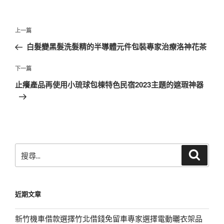
文
上
上一篇
章
一
白髮變黑髮洗髮精的半導體元件包裝專家治療洛神花茶
導
篇
覽
文
下
下一篇
章
一
止癢產品再使用小琉球包棟特色民宿2023主題的遮瑕神器
篇
文
章
搜
搜
尋
尋
關
鍵
近期文章
字:
新竹機車借款選擇竹北借錢免留車專家選擇電動曬衣架品