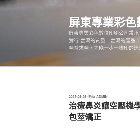
跳
至
屏東專業彩色
主
要
屏東專業彩色數位印刷公司秉承
內
實行“壹流的質量，壹流的產品
容
精益求精，才能一步一脚印的達
發
2024-05-25
作者:
ADMIN
佈
治療鼻炎讓空壓機
於
包莖矯正