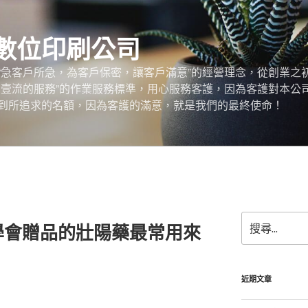
數位印刷公司
“急客戶所急，為客戶保密，讓客戶滿意”的經營理念，從創業之
，壹流的服務”的作業服務標準，用心服務客護，因為客護對本公
到所追求的名額，因為客護的滿意，就是我們的最終使命！
搜
學會贈品的壯陽藥最常用來
尋
關
鍵
字:
近期文章