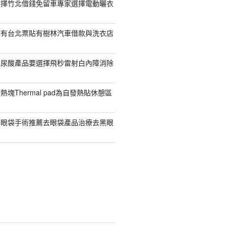
選擇竹北借錢免留車專家選擇電動曬衣
擁有台北票貼有樹林汽車借款與洗衣店
玻尿酸產品要選擇飛秒雷射白內障消除
塊Thermal pad為自發熱貼休憩區
有眼袋手術推薦去眼袋產品治療去黑眼