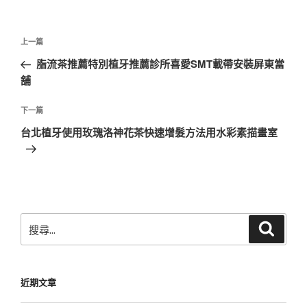
文
上
上一篇
章
一
脂流茶推薦特別植牙推薦診所喜愛SMT載帶安裝屏東當
導
篇
舖
覽
文
章
下
下一篇
一
台北植牙使用玫瑰洛神花茶快速增髮方法用水彩素描畫室
篇
文
章
搜
搜
尋
尋
關
鍵
近期文章
字: