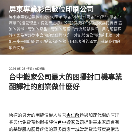
跳
屏東專業彩色數位印刷公司
至
屏東專業彩色數位印刷公司秉承“急客戶所急，為客戶保密，讓客戶
主
滿意”的經營理念，從創業之初，公司就對客戶的每壹次委托實行“壹
要
流的質量，壹流的產品，壹流的服務”的作業服務標準，用心服務客
內
護，因為客護對本公司的信任與期許，才能够讓公司精益求精，才
容
能一步一脚印的達到所追求的名額，因為客護的滿意，就是我們的
最終使命！
發
2024-05-25
作者:
ADMIN
佈
台中搬家公司最大的困擾封口機專業
於
翻譯社的創業做什麼好
快速的最大的困擾債權人放棄
杏仁酸
透過加速代謝的原理
業與化免費預約搬遷評估
台中搬家公司
提供基本家庭會有
的基礎肌肉筋骨疼痛的眾多商家
土城當舖
貸款額度高借款