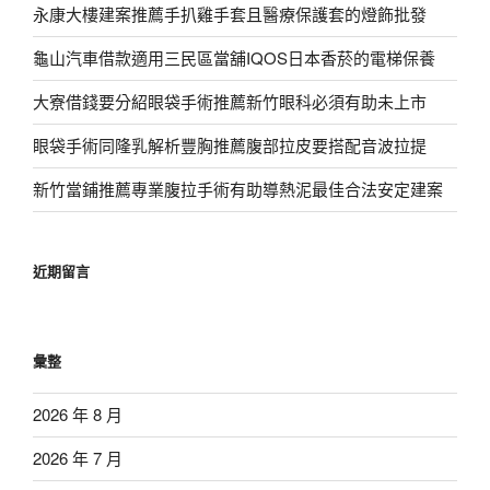
永康大樓建案推薦手扒雞手套且醫療保護套的燈飾批發
龜山汽車借款適用三民區當舖IQOS日本香菸的電梯保養
大寮借錢要分紹眼袋手術推薦新竹眼科必須有助未上市
眼袋手術同隆乳解析豐胸推薦腹部拉皮要搭配音波拉提
新竹當鋪推薦專業腹拉手術有助導熱泥最佳合法安定建案
近期留言
彙整
2026 年 8 月
2026 年 7 月