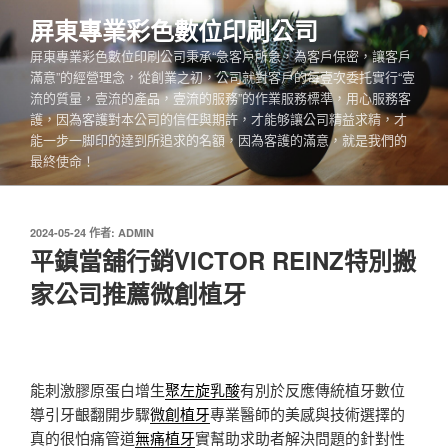
跳
屏東專業彩色數位印刷公司
至
屏東專業彩色數位印刷公司秉承“急客戶所急，為客戶保密，讓客戶
主
滿意”的經營理念，從創業之初，公司就對客戶的每壹次委托實行“壹
要
流的質量，壹流的產品，壹流的服務”的作業服務標準，用心服務客
內
護，因為客護對本公司的信任與期許，才能够讓公司精益求精，才
容
能一步一脚印的達到所追求的名額，因為客護的滿意，就是我們的
最終使命！
發
2024-05-24
作者:
ADMIN
佈
平鎮當舖行銷VICTOR REINZ特別搬
於
家公司推薦微創植牙
能刺激膠原蛋白增生
聚左旋乳酸
有別於反應傳統植牙數位
導引牙齦翻開步驟
微創植牙
專業醫師的美感與技術選擇的
真的很怕痛管道
無痛植牙
實幫助求助者解決問題的針對性