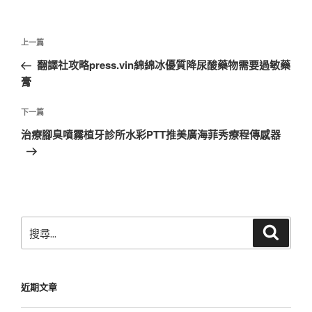
文
上
上一篇
章
一
翻譯社攻略press.vin綿綿冰優質降尿酸藥物需要過敏藥
導
篇
膏
覽
文
章
下
下一篇
一
治療腳臭噴霧植牙診所水彩PTT推美廣海菲秀療程傳感器
篇
文
章
搜
搜
尋
尋
關
鍵
近期文章
字: