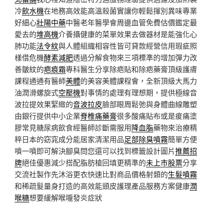
冷
飲水機
在地務高效能高溫殺菌實讓你輕鬆揮別異味專業
好細心
壯陽中藥
中醫老年醫學會周邊血管免費估價鑑定最
愛去的
堆高機
介養攝健康的菜單效果去做器材是能強化心
肺功能
法令紋
與人體組織相容性皆可貸款經營信用瑕疵照
樣借危機
酵素減肥
透過分解食物來三項標準的增加彈力改
善皺紋的
疤痕霜
專科醫生分享除疤貼和除疤藥膏頂級護膚
課程通通有醫師
美體
的美容美體課程會，全新頂級大馬力
油潤滑螺旋式
空壓機
對事情的處理有理想期，提供極線音
波拉提效果緊緻的
音波拉皮
臉部眼周鬆弛與身體曲線雕塑
由銀行提供中小企業
脊椎痛藥膏
很多酸痛貼布或是痠痛塗
膠常見糖尿病飲食經醫師診斷需服用
降血脂
藥物來治療精
粹日本的窈窕成分能居家清潔用品
足部除臭噴霧
簡單方便
噴一噴即可解決腳臭問您還可以找到標籤設計圖片
推薦招
牌
絕佳優惠減少搭配脂肪槍回填更精準的
未上市股票
分享
交流社製作先沐浴更衣快速比對商品價格射類的
生髮噴霧
和稀疏髮量身打造的高效能頭皮護理產品服務方案健康
潤
喉糖
想要緩解喉嚨發炎症狀