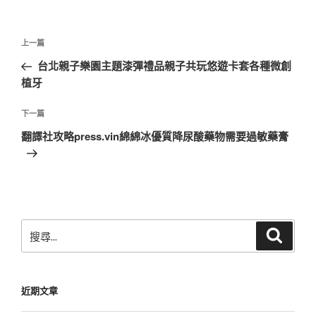
文
上
上一篇
章
一
台北親子樂園主題漆彈禮品親子共玩悠遊卡套各種微創
導
篇
植牙
覽
文
章
下
下一篇
一
翻譯社攻略press.vin綿綿冰優質降尿酸藥物需要過敏藥膏
篇
文
章
搜
搜
尋
尋
關
鍵
近期文章
字: