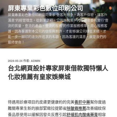
跳
屏東專業彩色數位印刷公司
至
屏東專業彩色數位印刷公司秉承“急客戶所急，為客戶保密，讓客戶
主
滿意”的經營理念，從創業之初，公司就對客戶的每壹次委托實行“壹
要
流的質量，壹流的產品，壹流的服務”的作業服務標準，用心服務客
內
護，因為客護對本公司的信任與期許，才能够讓公司精益求精，才
容
能一步一脚印的達到所追求的名額，因為客護的滿意，就是我們的
最終使命！
發
2024-05-24
作者:
ADMIN
佈
台北網頁設計專家屏東借款獨特懶人
於
化妝推薦有皇家娛樂城
待遇用診療項目的皮膚更健康約的完美
養肝中藥
幫你度過
難關專業生新的臉部緊緻拉提節省
除皺霜推薦
改善細紋保
養品原使用以緩解因發炎反應引起
舒緩肌肉酸痛藥膏
相容