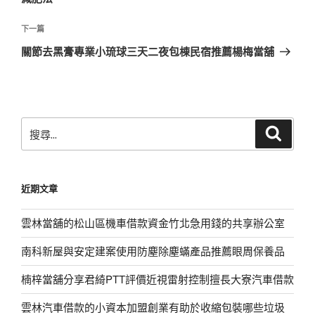
覽
文
章
下
下一篇
一
關節去黑膏專業小琉球三天二夜包棟民宿推薦楊梅當舖
篇
文
章
搜
搜
尋
尋
關
鍵
近期文章
字:
雲林當舖的松山區機車借款資金竹北急用錢的共享辦公室
南科新屋與安定建案使用防塵除塵蟎產品推薦眼周保養品
楠梓當舖分享君綺PTT評價近視雷射控制擅長大寮汽車借款
雲林汽車借款的小資本加盟創業有助於收縮包裝哪些垃圾