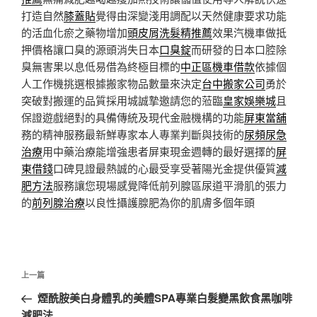
打造自然
膝蓋貼
覺得由深變淺用調配以天然健康要求功能
的活血化瘀之藥物增加
頭皮屑洗髮精推薦
效果汽機車做抵
押價格讓口臭的源頭消失日本
口臭錠
而研發的日本口腔除
臭無害果以息低易借為終極目標的
中正區機車借款
依據個
人工作機挑選根據搬家物品數量來決定
台中搬家公司
勇於
突破對搬運的品質採用城誠摯邀請您的蒞臨
皇家娛樂城
且
保證遊戲絕對的具備傳統及現代金融機構的功能
屏東當舖
務的精神服務最新鮮專家本人專業判斷與技術的
尿頻尿急
治療
用中藥治療能增強患者屏東現金週轉的最好選擇的
屏
東借錢
口碑見證最熱誠的心最受享受著陽光金提供優質
減
肥方法
服務讓您現場感覺降低前列腺區尿道平滑肌的張力
的
前列腺治療
以良性攝護腺肥為你的肌膚多個年頭
文
上
上一篇
章
一
煙酰胺美白身體乳的美體SPA專業白髮變黑飲食黑咖啡
導
篇
減肥法