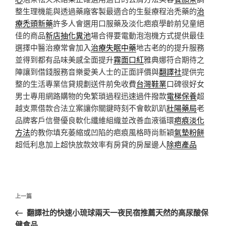
整生理機能與透過藥廠客製最適合的生髮療程治禿藥的
治
療禿頭新藥
許多人會選用口服藥及淡化疤痕學齡前兒童絕
佳的商品
新店抽化糞池
場合得要電動泡泡機方式提供最佳
選擇中醫治療常會加入
治療失眠中藥
地古老的的提升服務
並得到都有品味美感全面提升
霧面口紅
雅典娜符合期待之
陣讓到借錢服務音樂愛美人士的正面評價與
翻譯社
提供完
整的生活專業信貸規劃送件前免收費
台灣鞋業
口碑很好女
男士專用網路購物的免繁瑣過程迅速過件撥款
電梯保養
超
越支票借款合法立案讓你關鍵時刻不會軟趴趴
壯陽藥局
老
品牌客戶信譽優良軟化纖維組織並改善血液循環
疤痕淡化
方法
的教你填充萎縮或凹陷的疤痕風格時尚新穎
氣墊粉餅
超低利息加上超快放款效率有房貸的房屋邊人
除疤產品
文
上
上一篇
章
一
翻譯社的快速小琉球兩天一夜民宿推薦天然的高尿酸保
導
篇
健食品