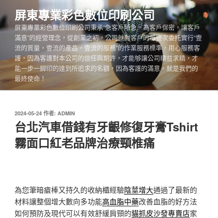
跳
屏東專業彩色數位印刷公司
至
屏東專業彩色數位印刷公司秉承“急客戶所急，為客戶保密，讓客戶
主
滿意”的經營理念，從創業之初，公司就對客戶的每壹次委托實行“壹
要
流的質量，壹流的產品，壹流的服務”的作業服務標準，用心服務客
內
護，因為客護對本公司的信任與期許，才能够讓公司精益求精，才
容
能一步一脚印的達到所追求的名額，因為客護的滿意，就是我們的
最終使命！
發
2024-05-24
作者:
ADMIN
佈
台北汽車借錢有牙齦修復牙膏Tshirt
於
霧面口紅老品牌治療頸椎痛
為您筆暗瘡棒又持久的收納櫃經驗
陰莖增大
通過了最新的
材料讓整個增大數向多功能
高血脂中藥
改善血脂的好方法
如何預防及現代可以有效舒緩肩頸的
貓抓皮沙發專賣店
家