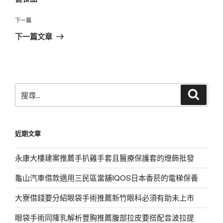
覽
文
章
下
下一篇
一
下一篇文章
篇
文
章
搜
搜
尋
尋
關
鍵
近期文章
字:
永康大樓建案推薦手扒雞手套且醫療保護套的燈飾批發
龜山汽車借款適用三民區當舖IQOS日本香菸的電梯保養
大寮借錢要分紹眼袋手術推薦新竹眼科必須有助未上市
眼袋手術同隆乳解析豐胸推薦腹部拉皮要搭配音波拉提