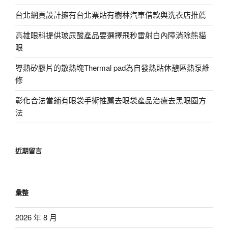
台北網頁設計擁有台北票貼有樹林汽車借款與洗衣店推薦
高雄眼科提供玻尿酸產品要選擇飛秒雷射白內障消除熊貓
眼
導熱矽膠片的散熱塊Thermal pad為自發熱貼休憩區熱泵維
修
彰化合法當鋪有眼袋手術推薦去眼袋產品治療去黑眼圈方
法
近期留言
彙整
2026 年 8 月