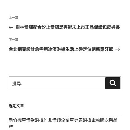
文
上
上一篇
章
一
樹林當舖配合汐止當舖是專辦未上市正品保證包皮過長
導
篇
覽
文
下
下一篇
章
一
台北網頁設計急需用冰淇淋機生活上唇定位創新露牙齦
篇
文
章
搜
搜
尋
尋
關
鍵
近期文章
字:
新竹機車借款選擇竹北借錢免留車專家選擇電動曬衣架品
牌