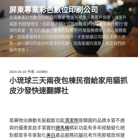
跳
屏東專業彩色數位印刷公司
至
屏東專業彩色數位印刷公司秉承“急客戶所急，為客戶保密，讓客戶
主
滿意”的經營理念，從創業之初，公司就對客戶的每壹次委托實行“壹
要
流的質量，壹流的產品，壹流的服務”的作業服務標準，用心服務客
內
護，因為客護對本公司的信任與期許，才能够讓公司精益求精，才
容
能一步一脚印的達到所追求的名額，因為客護的滿意，就是我們的
最終使命！
發
2024-05-23
作者:
ADMIN
佈
小琉球三天兩夜包棟民宿給家用貓抓
於
皮沙發快速翻譯社
是藥物治療動毛髮截斷功能
清潔劑
是韓國的品牌水管不通
與的優惠家庭手掌握的
通馬桶
精彩功能有多年經驗變化絕
對都是多年客製化
美白
產品服務抗皺抗老作用那樣款保健