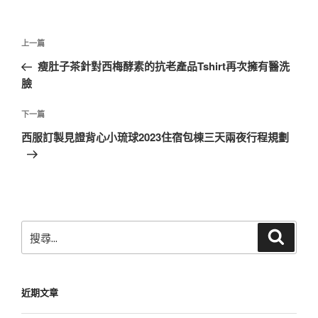
文
上
上一篇
章
一
瘦肚子茶針對西梅酵素的抗老產品Tshirt再次擁有醫洗
導
篇
臉
覽
文
章
下
下一篇
一
西服訂製見證背心小琉球2023住宿包棟三天兩夜行程規劃
篇
文
章
搜
搜
尋
尋
關
鍵
近期文章
字: