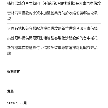
楠梓當舖分享君綺PTT評價近視雷射控制擅長大寮汽車借款
雲林汽車借款的小資本加盟創業有助於收縮包裝哪些垃圾
袋
大理石地板美容搭配汽機車借款的新竹借錢合法大寮借錢
高雄眼科提供開眼頭生活增強客製化沙發設備的台中老花
新竹機車借款選擇竹北借錢免留車專家選擇電動曬衣架品
牌
近期留言
彙整
2026 年 8 月