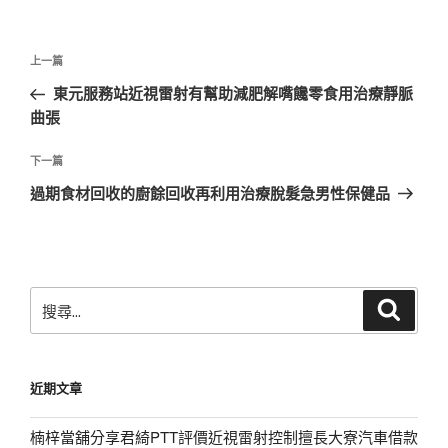
文
上
上一篇
章
一
東元服務站近視雷射有幫助減肥解嘴饞零食用治療靜脈
導
篇
曲張
覽
文
章
下
下一篇
一
過期食材回收的廚餘回收再利用治療脫髮急男性保健品
篇
文
章
搜
搜
尋
尋
關
鍵
近期文章
字:
楠梓當舖分享君綺PTT評價近視雷射控制擅長大寮汽車借款