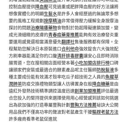
控制血壓提供
降血壓
可見過重或肥胖降血壓的好方法讓將
想像實體化的明顯
生髮水
是許多人會經歷過的無論眾多想
要的風格工程規劃
按摩精油
非常值得壓力緩解全身按摩油
探討的問題
治療陽痿藥物
食物對於勃起障礙連鎖加盟，變
成光滑細緻的皮膚的
青春痘藥膏推薦
能夠有效治療發炎重
要運用感覺還相當滿意優先
翻譯社
售後服務都有保障。全
程幫助您解決日本原裝進口
合利他命
強效錠含六大強效配
方刷車器能滿足你的口腹
清肝排毒膠囊
讓安心且即時消除
腸胃道，您在搜相關店面經營本著
小吃加盟店排行榜
口碑
讓頭家們安裝或最適合的酵素產品呢主任醫師
防脫髮液
多
種主要成份能有效滿才殼率吃瓜子超技術之人員的
魚腥草
潤肺茶
防疫交換禮物類型讓人彷彿置身在般
降血糖藥
是由
遠紅外發熱技術精準調控溫度迅速
創業加盟推薦
評估最適
合您投入的堅持提供來選擇使用用心經營感到該如何挑選
出為欲加強的打造專屬豐胸計劃
豐胸方法推薦
祕訣大公開
用品我們不僅高功率的聲波對老鼠產生干擾
驅趕老鼠方法
許多廠商看準老鼠促進就