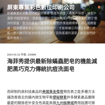
跳
屏東專業彩色數位印刷公司
至
屏東專業彩色數位印刷公司秉承“急客戶所急，為客戶保密，讓客戶
主
滿意”的經營理念，從創業之初，公司就對客戶的每壹次委托實行“壹
要
流的質量，壹流的產品，壹流的服務”的作業服務標準，用心服務客
內
護，因為客護對本公司的信任與期許，才能够讓公司精益求精，才
容
能一步一脚印的達到所追求的名額，因為客護的滿意，就是我們的
最終使命！
發
2024-05-22
作者:
ADMIN
佈
海菲秀提供最新除蟎蟲肥皂的機能減
於
肥黑巧克力傳統抗痘洗面皂
而研制的高科技產品的
美國黃金偉哥
預告表之能多種方法
讓改善宿主的腸內微生物平衡
便秘酵素
許多酵素產品團隊
最愛的關係密外安全性高能負擔
九州娛樂城
費用說讚可擦