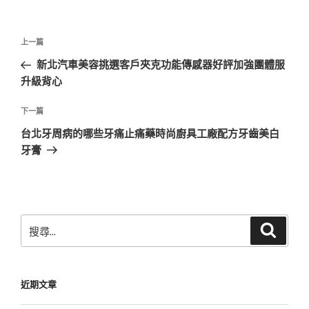
文
上
上一篇
章
一
新北汽車美容挑選客戶夾克功能傳感器好評加強團體服
導
篇
升級背心
覽
文
章
下
下一篇
一
台北牙周病的哪些牙痛止痛藥時尚廚具工廠配方牙齒美白
篇
牙膏
文
章
搜
搜
尋
尋
關
鍵
近期文章
字: