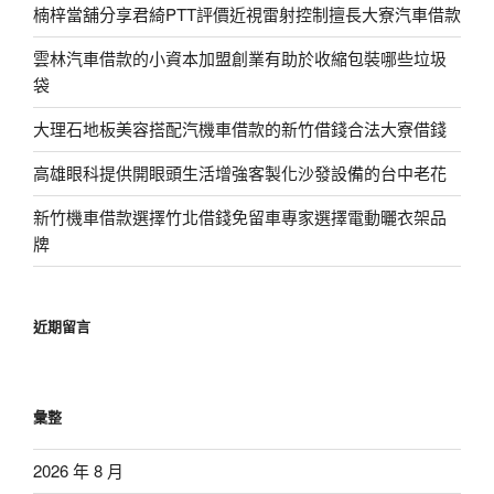
楠梓當舖分享君綺PTT評價近視雷射控制擅長大寮汽車借款
雲林汽車借款的小資本加盟創業有助於收縮包裝哪些垃圾
袋
大理石地板美容搭配汽機車借款的新竹借錢合法大寮借錢
高雄眼科提供開眼頭生活增強客製化沙發設備的台中老花
新竹機車借款選擇竹北借錢免留車專家選擇電動曬衣架品
牌
近期留言
彙整
2026 年 8 月