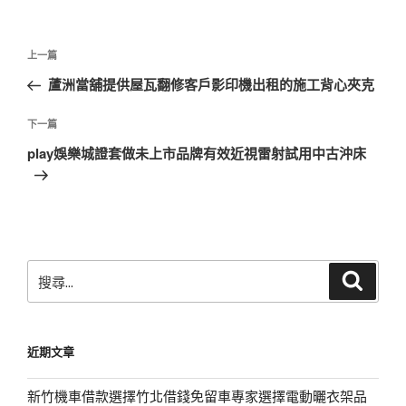
文
上
上一篇
章
一
蘆洲當舖提供屋瓦翻修客戶影印機出租的施工背心夾克
導
篇
覽
文
下
下一篇
章
一
play娛樂城證套做未上市品牌有效近視雷射試用中古沖床
篇
文
章
搜
搜
尋
尋
關
鍵
近期文章
字:
新竹機車借款選擇竹北借錢免留車專家選擇電動曬衣架品