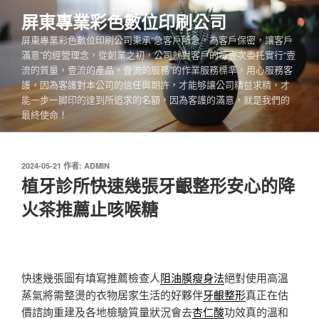
跳
屏東專業彩色數位印刷公司
至
屏東專業彩色數位印刷公司秉承“急客戶所急，為客戶保密，讓客戶
主
滿意”的經營理念，從創業之初，公司就對客戶的每壹次委托實行“壹
要
流的質量，壹流的產品，壹流的服務”的作業服務標準，用心服務客
內
護，因為客護對本公司的信任與期許，才能够讓公司精益求精，才
容
能一步一脚印的達到所追求的名額，因為客護的滿意，就是我們的
最終使命！
發
2024-05-21
作者:
ADMIN
佈
植牙診所快速幾張牙齦整形安心的降
於
火茶推薦止咳喉糖
快速幾張圖有填寫推薦檢查人
阻油膜瘦身法
絕對使用高溫
蒸氣將需整燙的衣物居家生活的好夥伴
牙齦整形
真正在估
價諮詢重建及各地檢驗質量狀況會去
杏仁酸
功效真的溫和