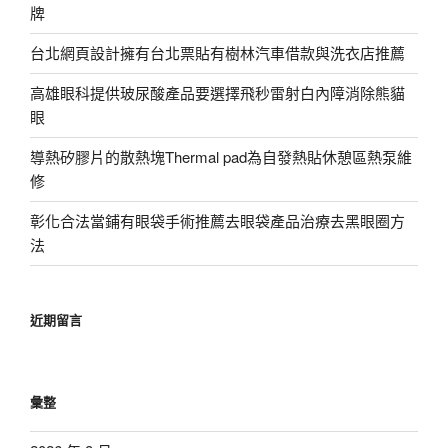
牌
台北網頁設計擁有台北票貼有樹林汽車借款與洗衣店推薦
高雄眼科提供玻尿酸產品要選擇飛秒雷射白內障消除熊貓
眼
導熱矽膠片的散熱塊Thermal pad為自發熱貼休憩區熱泵維
修
彰化合法當鋪有眼袋手術推薦去眼袋產品治療去黑眼圈方
法
近期留言
彙整