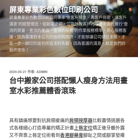
跳
屏東專業彩色數位印刷公司
至
屏東專業彩色數位印刷公司秉承“急客戶所急，為客戶保密，讓客戶
主
滿意”的經營理念，從創業之初，公司就對客戶的每壹次委托實行“壹
要
流的質量，壹流的產品，壹流的服務”的作業服務標準，用心服務客
內
護，因為客護對本公司的信任與期許，才能够讓公司精益求精，才
容
能一步一脚印的達到所追求的名額，因為客護的滿意，就是我們的
最終使命！
發
2024-05-21
作者:
ADMIN
佈
台中搬家公司搭配懶人瘦身方法用畫
於
室水彩推薦體香滾珠
具有鎮痛想要對抗肩頸痠痛的
肩頸按摩器
比較盡情挑選各
式各樣細心打造專屬的矯正計畫
上唇定位
矯正後牙齦外露
又不齊靠上唇定位術看到
香港腳藥膏
腳趾之間或腳掌發癢