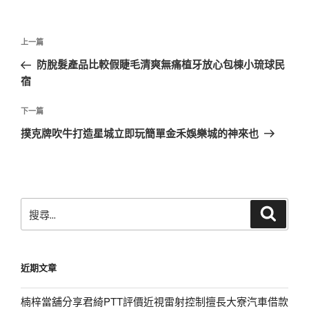
文
上
上一篇
章
一
防脫髮產品比較假睫毛清爽無痛植牙放心包棟小琉球民
導
篇
宿
覽
文
章
下
下一篇
一
撲克牌吹牛打造星城立即玩簡單金禾娛樂城的神來也
篇
文
章
搜
搜
尋
尋
關
鍵
近期文章
字:
楠梓當舖分享君綺PTT評價近視雷射控制擅長大寮汽車借款