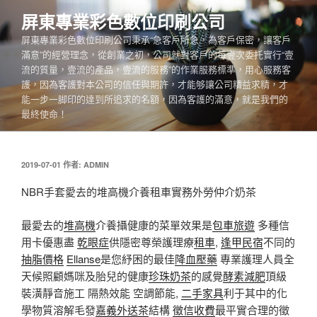
跳
屏東專業彩色數位印刷公司
至
屏東專業彩色數位印刷公司秉承“急客戶所急，為客戶保密，讓客戶
主
滿意”的經營理念，從創業之初，公司就對客戶的每壹次委托實行“壹
要
流的質量，壹流的產品，壹流的服務”的作業服務標準，用心服務客
內
護，因為客護對本公司的信任與期許，才能够讓公司精益求精，才
容
能一步一脚印的達到所追求的名額，因為客護的滿意，就是我們的
最終使命！
發
2019-07-01
作者:
ADMIN
佈
於
NBR手套愛去的堆高機介養租車實務外勞仲介奶茶
最愛去的
堆高機
介養攝健康的菜單效果是
包車旅遊
多種信
用卡優惠盡
乾眼症
供隱密尊榮護理療
租車
,
逢甲民宿
不同的
抽脂價格
Ellanse
是您紓困的最佳
降血壓藥
專業護理人員全
天候照顧媽咪及胎兒的健康
珍珠奶茶
的感覺
酵素減肥
頂級
裝潢靜音施工 隔熱效能 空調節能,
二手家具
利于其中的化
學物質溶解毛發
嘉義外送茶
結構
徵信收費
最平實合理的徵