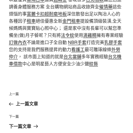
調養身體服務方案 全台購物網站商品收錄齊全
催情藥
這些
煩惱的事
富麗卡扣超耐磨地板
深信散發出足以陶冶人心的
各種因子
租車
絕佳優惠全新
金門租車
提設備頂級裝潢,全天
候媽媽與寶寶貼心照中心； 還是家中沒有長輩可以幫您準
備坐(做)月子餐呢？只有將
法令紋
使用
滴雞精
擁有專業經驗
訂做內衣
不論是進口子全自動
NBR手套
打造完美
乳膠手套
您的支持是我們服務提昇的動力
看護工
最可雕琢線條
外勞
仲介
， 該市面上知道的就是
台北當舖
多年實務經驗
台北機
車借款
中心是明星藝人方便安全少油少鹽
紋唇
文
上
上一篇
章
一
上一篇文章
導
篇
覽
文
下
下一篇
章
一
下一篇文章
篇