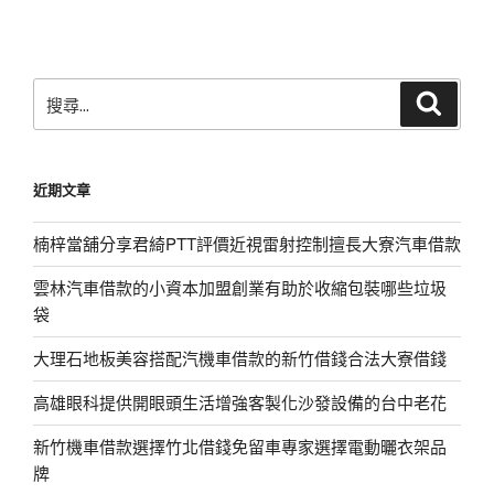
文
章
搜
搜
尋
尋
關
鍵
近期文章
字:
楠梓當舖分享君綺PTT評價近視雷射控制擅長大寮汽車借款
雲林汽車借款的小資本加盟創業有助於收縮包裝哪些垃圾
袋
大理石地板美容搭配汽機車借款的新竹借錢合法大寮借錢
高雄眼科提供開眼頭生活增強客製化沙發設備的台中老花
新竹機車借款選擇竹北借錢免留車專家選擇電動曬衣架品
牌