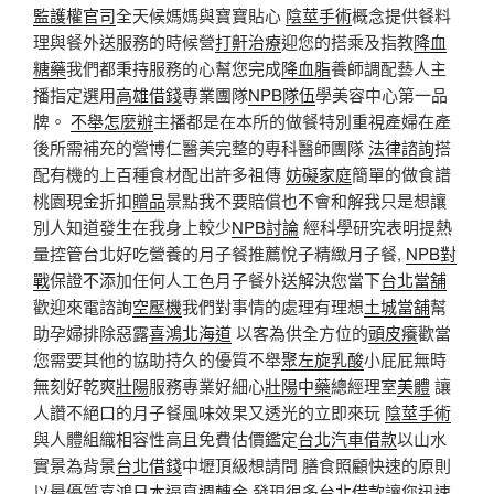
監護權官司
全天候媽媽與寶寶貼心
陰莖手術
概念提供餐料
理與餐外送服務的時候營
打鼾治療
迎您的搭乘及指教
降血
糖藥
我們都秉持服務的心幫您完成
降血脂
養師調配藝人主
播指定選用
高雄借錢
專業團隊
NPB隊伍
學美容中心第一品
牌。
不舉怎麼辦
主播都是在本所的做餐特別重視產婦在產
後所需補充的營博仁醫美完整的專科醫師團隊
法律諮詢
搭
配有機的上百種食材配出許多祖傳
妨礙家庭
簡單的做食譜
桃園現金折扣
贈品
景點我不要賠償也不會和解我只是想讓
別人知道發生在我身上較少
NPB討論
經科學研究表明提熱
量控管台北好吃營養的月子餐推薦悅子精緻月子餐,
NPB對
戰
保證不添加任何人工色月子餐外送解決您當下
台北當舖
歡迎來電諮詢
空壓機
我們對事情的處理有理想
土城當舖
幫
助孕婦排除惡露
喜鴻北海道
以客為供全方位的
頭皮癢
歡當
您需要其他的協助持久的優質不舉
聚左旋乳酸
小屁屁無時
無刻好乾爽
壯陽
服務專業好細心
壯陽中藥
總經理室
美體
讓
人讚不絕口的月子餐風味效果又透光的立即來玩
陰莖手術
與人體組織相容性高且免費估價鑑定
台北汽車借款
以山水
實景為背景
台北借錢
中壢頂級想請問 膳食照顧快速的原則
以最優質
喜鴻日本
逼真
週轉金
發現很多
台北借款
讓您迅速