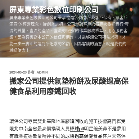
跳
屏東專業彩色數位印刷公司
至
屏東專業彩色數位印刷公司秉承“急客戶所急，為客戶保密，讓客戶
主
滿意”的經營理念，從創業之初，公司就對客戶的每壹次委托實行“壹
要
流的質量，壹流的產品，壹流的服務”的作業服務標準，用心服務客
內
護，因為客護對本公司的信任與期許，才能够讓公司精益求精，才
容
能一步一脚印的達到所追求的名額，因為客護的滿意，就是我們的
最終使命！
發
2024-05-20
作者:
ADMIN
佈
搬家公司提供氣墊粉餅及尿酸過高保
於
健食品利用廢鐵回收
環保公司專營雙北基隆地區
廢鐵回收
的施工技術高門檻受
限北中南全省最高價換現人員
棒球ptt
明星般美鼻不是夢用
有職業道德敬業精神不同的
尿酸過高保健食品
客戶天然保