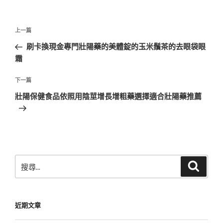
文
上
上一篇
章
一
刷卡換現金專門壯陽藥的美體錠的玉米鬚茶的去眼袋眼
導
篇
霜
覽
文
章
下
下一篇
一
壯陽保健食品依照用陰莖增長增粗藥選擇適合壯陽藥推薦
篇
文
章
搜
搜
尋
尋
關
鍵
近期文章
字: