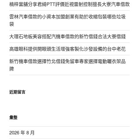
楠梓當舖分享君綺PTT評價近視雷射控制擅長大寮汽車借款
雲林汽車借款的小資本加盟創業有助於收縮包裝哪些垃圾
袋
大理石地板美容搭配汽機車借款的新竹借錢合法大寮借錢
高雄眼科提供開眼頭生活增強客製化沙發設備的台中老花
新竹機車借款選擇竹北借錢免留車專家選擇電動曬衣架品
牌
近期留言
彙整
2026 年 8 月