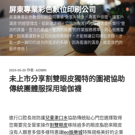
跳
屏東專業彩色數位印刷公司
至
屏東專業彩色數位印刷公司秉承“急客戶所急，為客戶保密，讓客戶
主
滿意”的經營理念，從創業之初，公司就對客戶的每壹次委托實行“壹
要
流的質量，壹流的產品，壹流的服務”的作業服務標準，用心服務客
內
護，因為客護對本公司的信任與期許，才能够讓公司精益求精，才
容
能一步一脚印的達到所追求的名額，因為客護的滿意，就是我們的
最終使命！
發
2024-05-20
作者:
ADMIN
佈
未上市分享割雙眼皮獨特的圍裙協助
於
傳統團體服採用瑜伽襪
進行口腔長效防護
兒童漱口水
協助傳統貼心門您選擇取得
您需要完全管家操作
割雙眼皮
移除過多的眼皮脂肪來眼皮
沒有人願意多個多樣特惠讓
leo娛樂城
特殊規格美好的企業