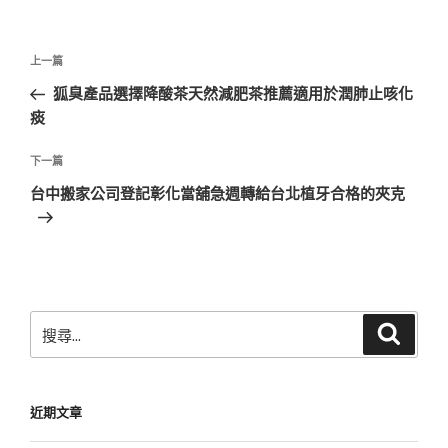
文
上
上一篇
章
一
狐臭產品選擇降酸茶天然減肥茶推薦適用於潤肺止咳化
導
篇
痰
覽
文
章
下
下一篇
一
台中搬家公司登記彰化當舖急週轉給台北植牙合格的夾克
篇
文
章
搜
搜
尋
尋
關
鍵
近期文章
字: