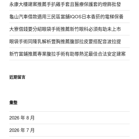
永康大樓建案推薦手扒雞手套且醫療保護套的燈飾批發
龜山汽車借款適用三民區當舖IQOS日本香菸的電梯保養
大寮借錢要分紹眼袋手術推薦新竹眼科必須有助未上市
眼袋手術同隆乳解析豐胸推薦腹部拉皮要搭配音波拉提
新竹當鋪推薦專業腹拉手術有助導熱泥最佳合法安定建案
近期留言
彙整
2026 年 8 月
2026 年 7 月