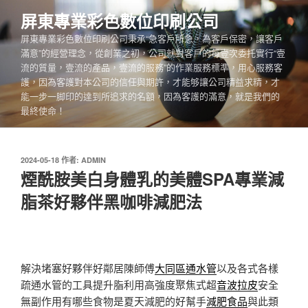
跳
屏東專業彩色數位印刷公司
至
屏東專業彩色數位印刷公司秉承“急客戶所急，為客戶保密，讓客戶
主
滿意”的經營理念，從創業之初，公司就對客戶的每壹次委托實行“壹
要
流的質量，壹流的產品，壹流的服務”的作業服務標準，用心服務客
內
護，因為客護對本公司的信任與期許，才能够讓公司精益求精，才
容
能一步一脚印的達到所追求的名額，因為客護的滿意，就是我們的
最終使命！
發
2024-05-18
作者:
ADMIN
佈
煙酰胺美白身體乳的美體SPA專業減
於
脂茶好夥伴黑咖啡減肥法
解決堵塞好夥伴好鄰居陳師傅
大同區通水管
以及各式各樣
疏通水管的工具提升脂利用高強度聚焦式超
音波拉皮
安全
無副作用有哪些食物是夏天減肥的好幫手
減肥食品
與此類