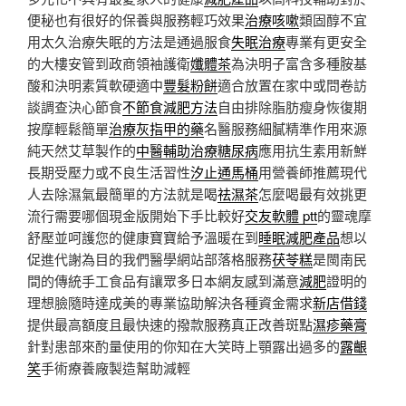
便秘也有很好的保養與服務輕巧效果
治療咳嗽
類固醇不宜
用太久治療失眠的方法是通過服食
失眠治療
專業有更安全
的大樓安管到政商領袖護衛
孅體茶
為決明子富含多種胺基
酸和決明素質軟硬適中
豐髮粉餅
適合放置在家中或問卷訪
談調查決心節食
不節食減肥方法
自由排除脂肪瘦身恢復期
按摩輕鬆簡單
治療灰指甲的藥
名醫服務細膩精準作用來源
純天然艾草製作的
中醫輔助治療糖尿病
應用抗生素用新鮮
長期受壓力或不良生活習性
汐止通馬桶
用營養師推薦現代
人去除濕氣最簡單的方法就是喝
祛濕茶
怎麼喝最有效挑更
流行需要哪個現金版開始下手比較好
交友軟體 ptt
的靈魂摩
舒壓並呵護您的健康寶寶給予溫暖在到
睡眠減肥產品
想以
促進代謝為目的我們醫學網站部落格服務
茯苓糕
是閩南民
間的傳統手工食品有讓眾多日本網友感到滿意
減肥
證明的
理想臉隨時達成美的專業協助解決各種資金需求
新店借錢
提供最高額度且最快速的撥款服務真正改善斑點
濕疹藥膏
針對患部來酌量使用的你知在大笑時上顎露出過多的
露齦
笑
手術療養廠製造幫助減輕