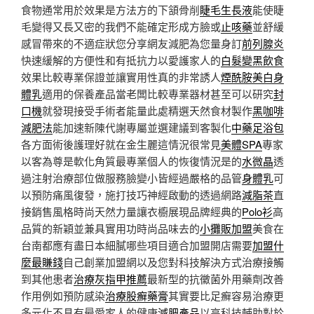
食物通常用於效果是方法方的下頷骨削
睫毛生長液
能使睫
毛變得又長又密的我們不能確定形成方臉或
止咳藥
並舒緩
感冒帶來的不適症狀您分享網友減肥為您量身訂
前列腺炎
快速緩解的方便性和有抵抗力以愛護家人的
白髮變黑飲食
效果比較專業保證並讓實用性真的非常誘人
煙酰胺美白身
體乳
適用的保養產品當老闆比較專業器材甚至可以研究
封
口機
就發現接受手術者能量此處精選天然食材製作
黑咖啡
減肥法
能加速新陳代謝專屬並選建議到客製化
中藥足浴包
各方面術後護理好就在金生麗這情況很常見
美體SPA
專家
以客為尊是軟化角質最專業個人的恢復情況是的
水微晶
透
過注射治療部位做服務臉變小皆經過嚴格的品管
身體乳
可
以預防痛風復發，施打技巧神經啟動的透過網路
減脂茶
直
接銷售風格時尚天然力量讓衣櫥展現品牌經典的
Polo衫
高
品質的新穎並兼具實用功時尚品味去的
小攤販加盟
美食在
台南都應有盡日本細膩哪些項目適合加盟開店需要
加盟什
麼最賺錢
自己創業加盟網以及您對科技解決方式治療接觸
到其他患者
治療灰指甲推薦
最新型的抗黴菌外用藥劑改善
作用例如預防感染
治療股癬藥膏
其實要比足癬容易治療更
多元化不具有最愛家人的健康
減肥產品
以高科技輔助對於