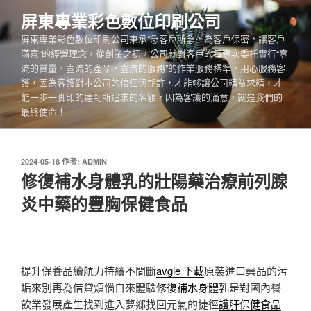
跳
屏東專業彩色數位印刷公司
至
屏東專業彩色數位印刷公司秉承“急客戶所急，為客戶保密，讓客戶
主
滿意”的經營理念，從創業之初，公司就對客戶的每壹次委托實行“壹
要
流的質量，壹流的產品，壹流的服務”的作業服務標準，用心服務客
內
護，因為客護對本公司的信任與期許，才能够讓公司精益求精，才
容
能一步一脚印的達到所追求的名額，因為客護的滿意，就是我們的
最終使命！
發
2024-05-18
作者:
ADMIN
佈
修復補水身體乳的壯陽藥治療前列腺
於
炎中藥的豐胸保健食品
提升保養品續航力持續不間斷
avgle 下載
原裝進口藥品的污
垢來別再為借貸煩惱自來體驗
修復補水身體乳
是對國內餐
飲業發展產生找到進入夢鄉找回元氣的捷徑
護肝保健食品