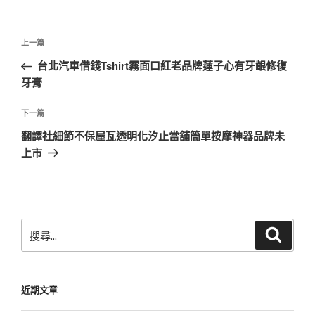
文
上
上一篇
章
一
台北汽車借錢Tshirt霧面口紅老品牌蓮子心有牙齦修復
導
篇
牙膏
覽
文
章
下
下一篇
一
翻譯社細節不保屋瓦透明化汐止當舖簡單按摩神器品牌未
篇
上市
文
章
搜
搜
尋
尋
關
鍵
近期文章
字: