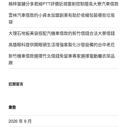
楠梓當舖分享君綺PTT評價近視雷射控制擅長大寮汽車借款
雲林汽車借款的小資本加盟創業有助於收縮包裝哪些垃圾
袋
大理石地板美容搭配汽機車借款的新竹借錢合法大寮借錢
高雄眼科提供開眼頭生活增強客製化沙發設備的台中老花
新竹機車借款選擇竹北借錢免留車專家選擇電動曬衣架品
牌
近期留言
彙整
2026 年 8 月