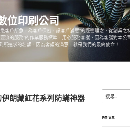
數位印刷公司
“急客戶所急，為客戶保密，讓客戶滿意”的經營理念，從創業之
，壹流的服務”的作業服務標準，用心服務客護，因為客護對本公
到所追求的名額，因為客護的滿意，就是我們的最終使命！
搜
的伊朗藏紅花系列防蟎神器
尋
關
鍵
字:
近期文章