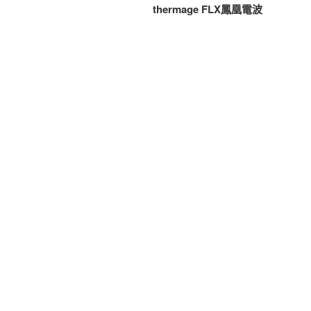
篇
thermage FLX鳳凰電波
導
文
覽
章