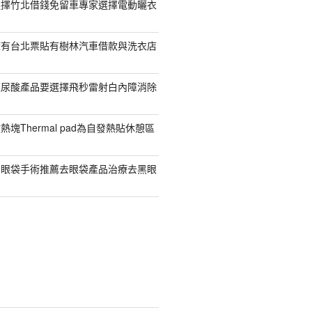
選擇竹北借錢免留車專家選擇電動曬衣
擁有台北票貼有樹林汽車借款與洗衣店
玻尿酸產品要選擇飛秒雷射白內障消除
塊Thermal pad為自發熱貼休憩區
有眼袋手術推薦去眼袋產品治療去黑眼