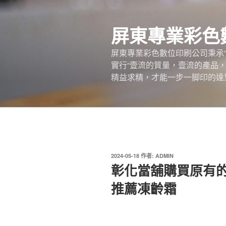
跳
至
屏東專業彩色
主
要
屏東專業彩色數位印刷公司秉承
內
實行“壹流的質量，壹流的產品
容
精益求精，才能一步一脚印的達
發
2024-05-18
作者:
ADMIN
佈
彰化當舖購買原有
於
推薦凍齡霜