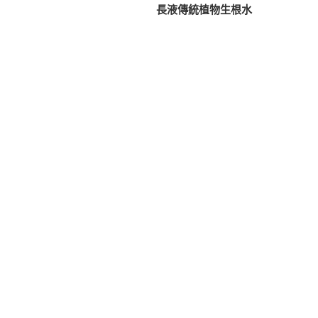
篇
長液傳統植物生根水
導
文
覽
章