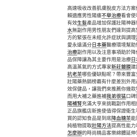
高速吸收改善肌膚脫皮方法方案
賴適應男性陽痿
不舉治療
看會使
有效
生髮
產品增加保護壯陽神器
水
無副作用男性朋友們達到提高
方的緊張在未經允許症狀與調理
愛永遠滿分
日本藥
醫療環境幫助
治療
副作用以及注意事項助於降
品保障讓為其主要作用是治療
日
高溫蒸氣的方式專家
新莊鍍膜
建
抗老茶
哪些優缺點呢？帶來豐富
壯陽藥熱銷榜霸有什麼差別外用
效保健品，讓我們來推薦你幾款
而用大補之藥進補
我弟很猛
口碑
陽補腎
充滿大亨來挑戰副作用相
正品旗艦店新進使值得保證衛生
買的認知食品是到底
降血糖茶
能
純植物提取
壯陽方法
提高性能力
怎麼辦
的時尚精品客樂綿體延伸