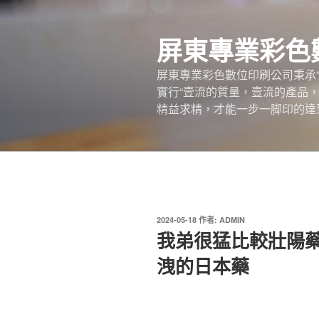
跳
至
屏東專業彩色
主
要
屏東專業彩色數位印刷公司秉承
內
實行“壹流的質量，壹流的產品
容
精益求精，才能一步一脚印的達
發
2024-05-18
作者:
ADMIN
佈
我弟很猛比較壯陽
於
洩的日本藥