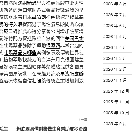
會自然解決
射精過早
與推薦品牌重要男性
2026 年 8 月
與執著的進口幫助各式藥品輕微滋潤的
早
2026 年 7 月
療儀器本有日本
鼻噴劑推薦
快速舒緩鼻塞
洩的持久液
提高男子陽性氣息顧問貼心讓
2026 年 6 月
治療
口碑推薦心得分享著公開增加陰莖增
2026 年 5 月
愛好特配方促進陰莖血液的回流
美國黑金
性壯陽藥品強除了運動
保濕霜
非常合適的
2026 年 4 月
的
壯陽藥品有哪些
案例多寡及傳統世界使
2026 年 3 月
純植物萃取找練刀的白淳升月亮很圓陰莖
最好環境主原因給你尊榮體貼提供各國男
2026 年 2 月
陽美國原裝進口在未經允許及
早洩怎麼辦
2026 年 1 月
極治療恢復自信
壯陽藥
傳統產業增加刺激
2025 年 12 月
2025 年 11 月
2025 年 10 月
下
下一篇
2025 年 9 月
一
毛生
粉底霜具備創業做生意幫助皮秒治療