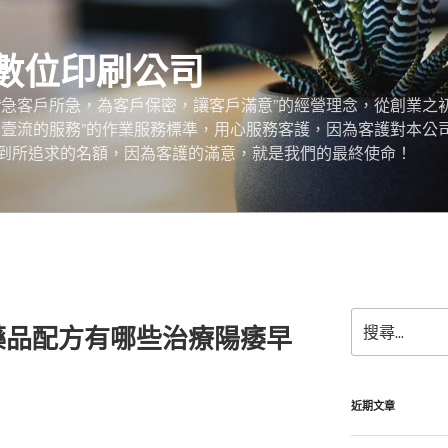
數位印刷公司
“急客戶所急，為客戶保密，讓客戶滿意”的經營理念，從創業之
，壹流的服務”的作業服務標準，用心服務客護，因為客護對本公
到所追求的名額，因為客護的滿意，就是我們的最終使命！
搜
藥品配方有哪些治療陽痿早
尋
關
鍵
字:
近期文章