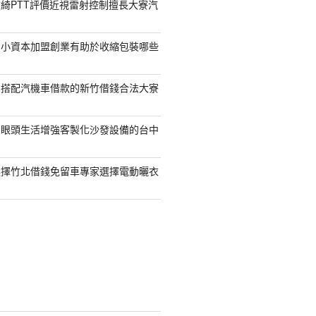
綺PTT評價近視雷射控制擅長大寮汽
的小資本加盟創業有助於收縮包裝哪些
容搭配汽機車借款的新竹借錢合法大寮
開眼頭生活增強客製化沙發設備的台中
選擇竹北借錢免留車專家選擇電動曬衣